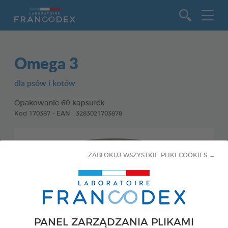
Idź do zawartości
Omega 3
dla psów i kotów
Opakowanie 60 kapsułek
Kod 170387 - EAN : 3283021703878
ZABLOKUJ WSZYSTKIE PLIKI COOKIES →
PANEL ZARZĄDZANIA PLIKAMI