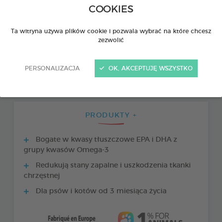
COOKIES
Ta witryna używa plików cookie i pozwala wybrać na które chcesz
zezwolić
PERSONALIZACJA
OK, AKCEPTUJĘ WSZYSTKO
PRODUKTY +
Bogate w kwasy tłuszczowe EPA i DHA z
grupy kwasów Omega-3
Redukują stany zapalne i uszkodzenia tkanki
chrzęstnej
Dla psów i kotów od 3 miesiąca życia