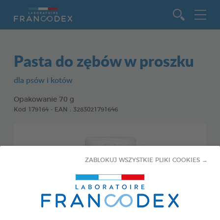
Idź do zawartości
Pasta do zębów w proszku
dla psów i kotów
Opakowanie 70 g
Kod 179164 - EAN : 3283021791646
ZABLOKUJ WSZYSTKIE PLIKI COOKIES →