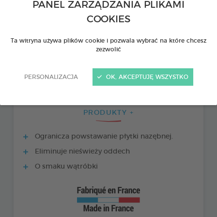
PANEL ZARZĄDZANIA PLIKAMI
COOKIES
Ta witryna używa plików cookie i pozwala wybrać na które chcesz
zezwolić
PERSONALIZACJA
OK, AKCEPTUJĘ WSZYSTKO
PRODUKTY +
Ogranicza powstawanie płytki nazębnej.
Eliminuje nieświeży oddech
O smaku wątróbki