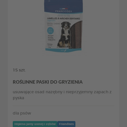
15 szt.
ROŚLINNE PASKI DO GRYZIENIA
usuwające osad nazębny i nieprzyjemny zapach z
pyska
dla psów
Higiena jamy ustnej i zębów
Friandises