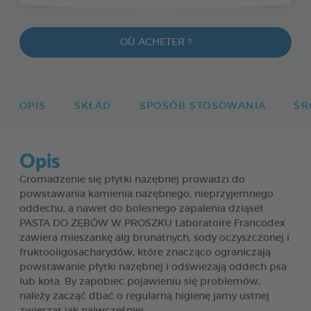
OÙ ACHETER ?
OPIS
SKŁAD
SPOSÓB STOSOWANIA
ŚR
Opis
Gromadzenie się płytki nazębnej prowadzi do
powstawania kamienia nazębnego, nieprzyjemnego
oddechu, a nawet do bolesnego zapalenia dziąseł.
PASTA DO ZĘBÓW W PROSZKU Laboratoire Francodex
zawiera mieszankę alg brunatnych, sody oczyszczonej i
fruktooligosacharydów, które znacząco ograniczają
powstawanie płytki nazębnej i odświeżają oddech psa
lub kota. By zapobiec pojawieniu się problemów,
należy zacząć dbać o regularną higienę jamy ustnej
zwierząt jak najwcześniej.