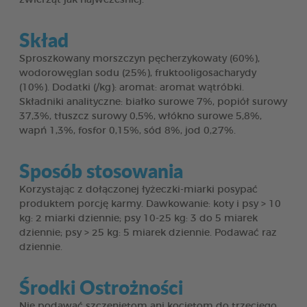
Skład
Sproszkowany morszczyn pęcherzykowaty (60%),
wodorowęglan sodu (25%), fruktooligosacharydy
(10%). Dodatki (/kg): aromat: aromat wątróbki.
Składniki analityczne: białko surowe 7%, popiół surowy
37,3%, tłuszcz surowy 0,5%, włókno surowe 5,8%,
wapń 1,3%, fosfor 0,15%, sód 8%, jod 0,27%.
Sposób stosowania
Korzystając z dołączonej łyżeczki-miarki posypać
produktem porcję karmy. Dawkowanie: koty i psy > 10
kg: 2 miarki dziennie; psy 10-25 kg: 3 do 5 miarek
dziennie; psy > 25 kg: 5 miarek dziennie. Podawać raz
dziennie.
Środki Ostrożności
Nie podawać szczeniętom ani kociętom do trzeciego