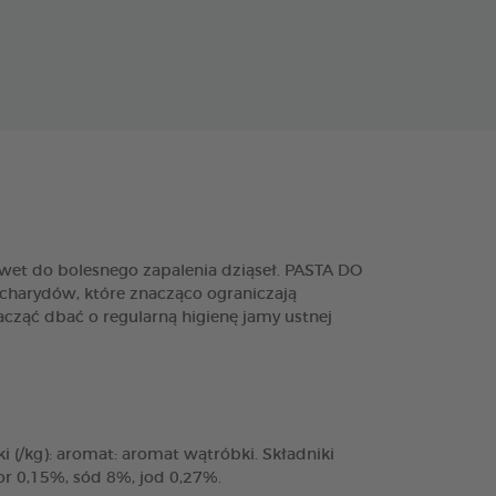
et do bolesnego zapalenia dziąseł. PASTA DO
charydów, które znacząco ograniczają
cząć dbać o regularną higienę jamy ustnej
(/kg): aromat: aromat wątróbki. Składniki
or 0,15%, sód 8%, jod 0,27%.