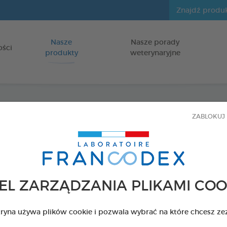
Nasze
Nasze porady
Idź do zawartości
ości
produkty
weterynaryjne
ZABLOKUJ 
Pasta
dla psów i k
Opakowanie 70
EL ZARZĄDZANIA PLIKAMI COO
Kod 179164 - EAN 
tryna używa plików cookie i pozwala wybrać na które chcesz ze