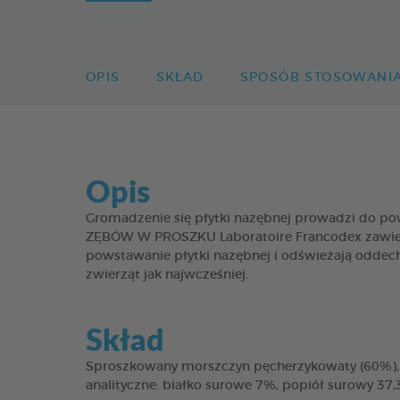
OPIS
SKŁAD
SPOSÓB STOSOWANI
Opis
Gromadzenie się płytki nazębnej prowadzi do po
ZĘBÓW W PROSZKU Laboratoire Francodex zawiera 
powstawanie płytki nazębnej i odświeżają oddech 
zwierząt jak najwcześniej.
Skład
Sproszkowany morszczyn pęcherzykowaty (60%), w
analityczne: białko surowe 7%, popiół surowy 37