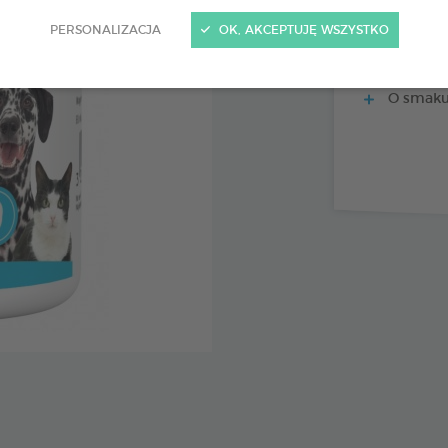
PERSONALIZACJA
OK, AKCEPTUJĘ WSZYSTKO
Ogranicz
Eliminuj
O smaku