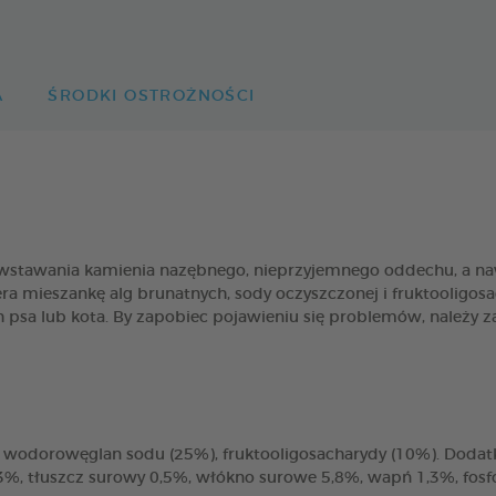
A
ŚRODKI OSTROŻNOŚCI
wstawania kamienia nazębnego, nieprzyjemnego oddechu, a naw
mieszankę alg brunatnych, sody oczyszczonej i fruktooligosa
psa lub kota. By zapobiec pojawieniu się problemów, należy za
odorowęglan sodu (25%), fruktooligosacharydy (10%). Dodatki 
,3%, tłuszcz surowy 0,5%, włókno surowe 5,8%, wapń 1,3%, fosf