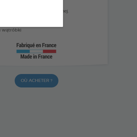
a powstawanie płytki nazębnej.
e nieświeży oddech
 wątróbki
OÙ ACHETER ?