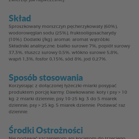
Skład
Sproszkowany morszczyn pęcherzykowaty (60%),
wodorowęglan sodu (25%), fruktooligosacharydy
(10%). Dodatki (/kg): aromat: aromat wątróbki.
Składniki analityczne: białko surowe 7%, popiół surowy
37,3%, tłuszcz surowy 0,5%, włókno surowe 5,8%,
wapń 1,3%, fosfor 0,15%, sód 8%, jod 0,27%.
Sposób stosowania
Korzystając z dołączonej łyżeczki-miarki posypać
produktem porcję karmy. Dawkowanie: koty i psy > 10
kg: 2 miarki dziennie; psy 10-25 kg: 3 do 5 miarek
dziennie; psy > 25 kg: 5 miarek dziennie. Podawać raz
dziennie.
Środki Ostrożności
Nie podawać szczeniętom ani kociętom do trzeciego