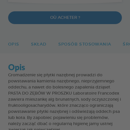
OÙ ACHETER ?
OPIS
SKŁAD
SPOSÓB STOSOWANIA
ŚR
Opis
Gromadzenie się płytki nazębnej prowadzi do
powstawania kamienia nazębnego, nieprzyjemnego
oddechu, a nawet do bolesnego zapalenia dziąseł.
PASTA DO ZĘBÓW W PROSZKU Laboratoire Francodex
zawiera mieszankę alg brunatnych, sody oczyszczonej i
fruktooligosacharydów, które znacząco ograniczają
powstawanie płytki nazębnej i odświeżają oddech psa
lub kota. By zapobiec pojawieniu się problemów,
należy zacząć dbać o regularną higienę jamy ustnej
zwierząt jak najwcześniej.