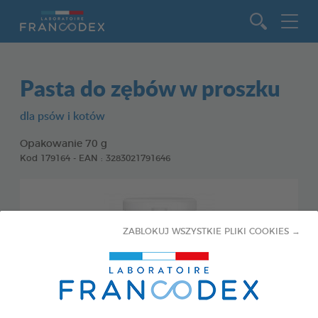
Idź do zawartości
Pasta do zębów w proszku
dla psów i kotów
Opakowanie 70 g
Kod 179164 - EAN : 3283021791646
ZABLOKUJ WSZYSTKIE PLIKI COOKIES →