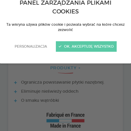
PANEL ZARZĄDZANIA PLIKAMI
COOKIES
Ta witryna używa plików cookie i pozwala wybrać na które chcesz
zezwolić
PERSONALIZACJA
OK, AKCEPTUJĘ WSZYSTKO
PRODUKTY +
Ogranicza powstawanie płytki nazębnej.
Eliminuje nieświeży oddech
O smaku wątróbki