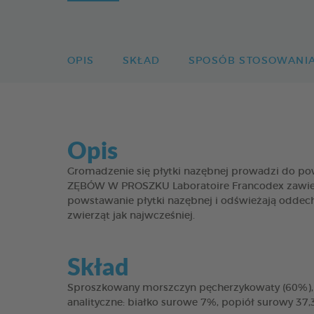
OPIS
SKŁAD
SPOSÓB STOSOWANI
Opis
Gromadzenie się płytki nazębnej prowadzi do po
ZĘBÓW W PROSZKU Laboratoire Francodex zawiera 
powstawanie płytki nazębnej i odświeżają oddech 
zwierząt jak najwcześniej.
Skład
Sproszkowany morszczyn pęcherzykowaty (60%), w
analityczne: białko surowe 7%, popiół surowy 37