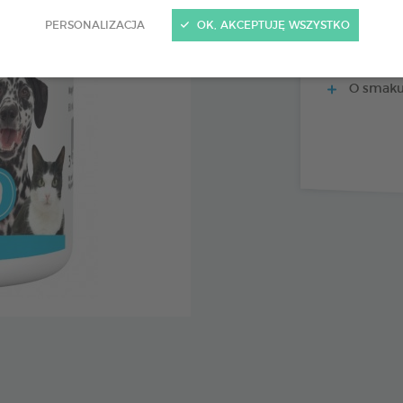
PERSONALIZACJA
OK, AKCEPTUJĘ WSZYSTKO
Ogranicz
Eliminuj
O smaku