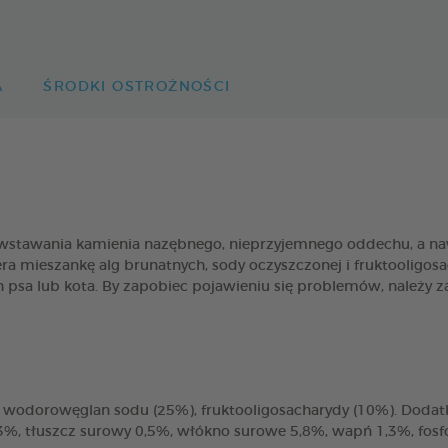
A
ŚRODKI OSTROŻNOŚCI
wstawania kamienia nazębnego, nieprzyjemnego oddechu, a naw
mieszankę alg brunatnych, sody oczyszczonej i fruktooligosa
psa lub kota. By zapobiec pojawieniu się problemów, należy za
odorowęglan sodu (25%), fruktooligosacharydy (10%). Dodatki 
,3%, tłuszcz surowy 0,5%, włókno surowe 5,8%, wapń 1,3%, fosf