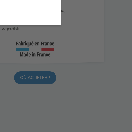
a powstawanie płytki nazębnej.
e nieświeży oddech
 wątróbki
OÙ ACHETER ?