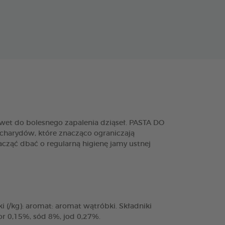
et do bolesnego zapalenia dziąseł. PASTA DO
charydów, które znacząco ograniczają
cząć dbać o regularną higienę jamy ustnej
(/kg): aromat: aromat wątróbki. Składniki
or 0,15%, sód 8%, jod 0,27%.