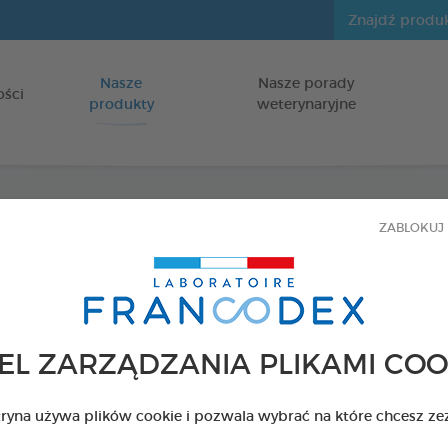
Nasze
Nasze porady
Idź do zawartości
ości
produkty
weterynaryjne
ZABLOKUJ 
Pasta
dla psów i k
Opakowanie 70
EL ZARZĄDZANIA PLIKAMI COO
Kod 179164 - EAN 
tryna używa plików cookie i pozwala wybrać na które chcesz ze