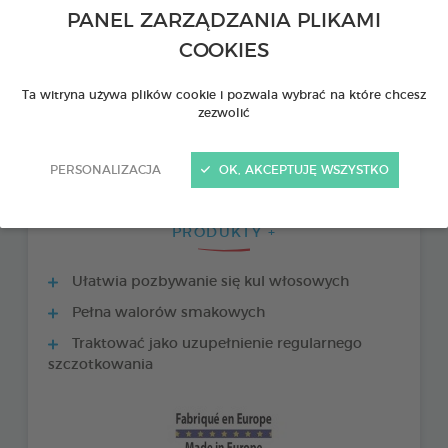
PANEL ZARZĄDZANIA PLIKAMI
COOKIES
Ta witryna używa plików cookie i pozwala wybrać na które chcesz
zezwolić
PERSONALIZACJA
OK, AKCEPTUJĘ WSZYSTKO
PRODUKTY +
Ułatwia pozbywanie się kul włosowych
Pełna walorów smakowych
Traktować jako uzupełnienie regularnego
szczotkowania