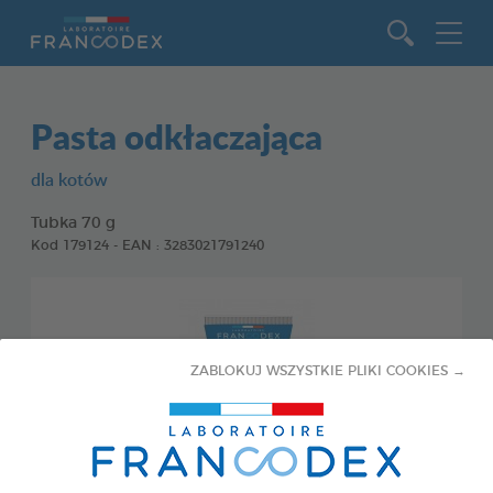
Idź do zawartości
Pasta odkłaczająca
dla kotów
Tubka 70 g
Kod 179124 - EAN : 3283021791240
ZABLOKUJ WSZYSTKIE PLIKI COOKIES →