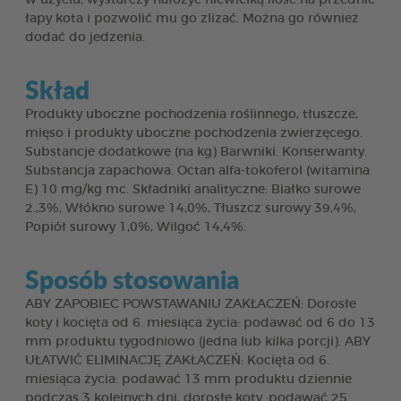
łapy kota i pozwolić mu go zlizać. Można go również
dodać do jedzenia.
Skład
Produkty uboczne pochodzenia roślinnego, tłuszcze,
mięso i produkty uboczne pochodzenia zwierzęcego.
Substancje dodatkowe (na kg) Barwniki. Konserwanty.
Substancja zapachowa. Octan alfa-tokoferol (witamina
E) 10 mg/kg mc. Składniki analityczne: Białko surowe
2.,3%, Włókno surowe 14,0%, Tłuszcz surowy 39,4%,
Popiół surowy 1,0%, Wilgoć 14,4%.
Sposób stosowania
ABY ZAPOBIEC POWSTAWANIU ZAKŁACZEŃ: Dorosłe
koty i kocięta od 6. miesiąca życia: podawać od 6 do 13
mm produktu tygodniowo (jedna lub kilka porcji). ABY
UŁATWIĆ ELIMINACJĘ ZAKŁACZEŃ: Kocięta od 6.
miesiąca życia: podawać 13 mm produktu dziennie
podczas 3 kolejnych dni, dorosłe koty :podawać 25