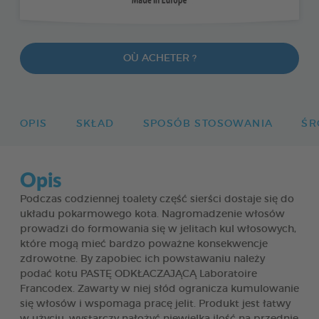
OÙ ACHETER ?
OPIS
SKŁAD
SPOSÓB STOSOWANIA
ŚR
Opis
Podczas codziennej toalety część sierści dostaje się do
układu pokarmowego kota. Nagromadzenie włosów
prowadzi do formowania się w jelitach kul włosowych,
które mogą mieć bardzo poważne konsekwencje
zdrowotne. By zapobiec ich powstawaniu należy
podać kotu PASTĘ ODKŁACZAJĄCĄ Laboratoire
Francodex. Zawarty w niej słód ogranicza kumulowanie
się włosów i wspomaga pracę jelit. Produkt jest łatwy
w użyciu, wystarczy nałożyć niewielką ilość na przednie