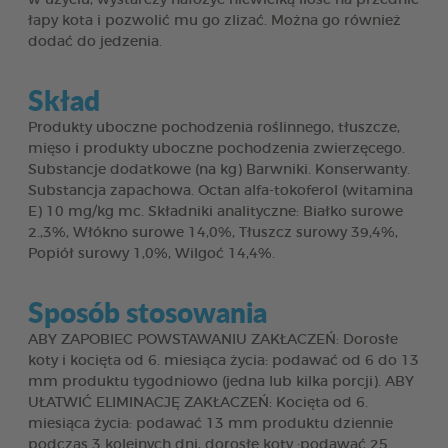
łapy kota i pozwolić mu go zlizać. Można go również
dodać do jedzenia.
Skład
Produkty uboczne pochodzenia roślinnego, tłuszcze,
mięso i produkty uboczne pochodzenia zwierzęcego.
Substancje dodatkowe (na kg) Barwniki. Konserwanty.
Substancja zapachowa. Octan alfa-tokoferol (witamina
E) 10 mg/kg mc. Składniki analityczne: Białko surowe
2.,3%, Włókno surowe 14,0%, Tłuszcz surowy 39,4%,
Popiół surowy 1,0%, Wilgoć 14,4%.
Sposób stosowania
ABY ZAPOBIEC POWSTAWANIU ZAKŁACZEŃ: Dorosłe
koty i kocięta od 6. miesiąca życia: podawać od 6 do 13
mm produktu tygodniowo (jedna lub kilka porcji). ABY
UŁATWIĆ ELIMINACJĘ ZAKŁACZEŃ: Kocięta od 6.
miesiąca życia: podawać 13 mm produktu dziennie
podczas 3 kolejnych dni, dorosłe koty :podawać 25