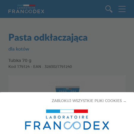
Idź do zawartości
Pasta odkłaczająca
dla kotów
Tubka 70 g
Kod 179124 - EAN : 3283021791240
ZABLOKUJ WSZYSTKIE PLIKI COOKIES →