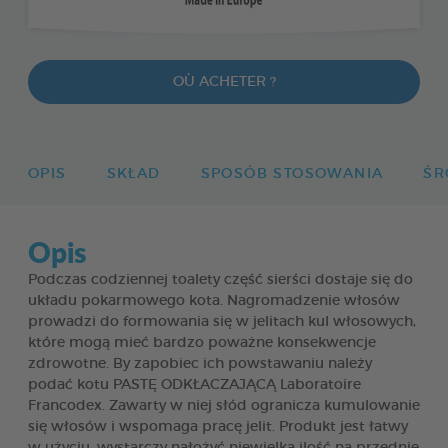
OÙ ACHETER ?
OPIS
SKŁAD
SPOSÓB STOSOWANIA
ŚR
Opis
Podczas codziennej toalety część sierści dostaje się do
układu pokarmowego kota. Nagromadzenie włosów
prowadzi do formowania się w jelitach kul włosowych,
które mogą mieć bardzo poważne konsekwencje
zdrowotne. By zapobiec ich powstawaniu należy
podać kotu PASTĘ ODKŁACZAJĄCĄ Laboratoire
Francodex. Zawarty w niej słód ogranicza kumulowanie
się włosów i wspomaga pracę jelit. Produkt jest łatwy
w użyciu, wystarczy nałożyć niewielką ilość na przednie