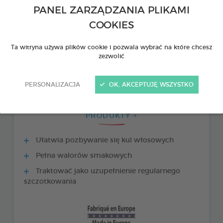
PANEL ZARZĄDZANIA PLIKAMI
COOKIES
Ta witryna używa plików cookie i pozwala wybrać na które chcesz
zezwolić
PERSONALIZACJA
OK, AKCEPTUJĘ WSZYSTKO
PRODUKTY +
Ułatwia pozbywanie się kul włosowych
Pełna walorów smakowych
Traktować jako uzupełnienie regularnego
szczotkowania