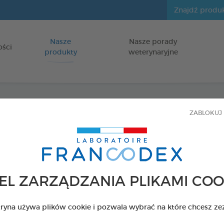
Nasze
Nasze porady
Idź do zawartości
ości
produkty
weterynaryjne
ZABLOKUJ 
Perfu
dla psów
Butelka 50 ml
EL ZARZĄDZANIA PLIKAMI COO
Kod 172145 - EAN 
tryna używa plików cookie i pozwala wybrać na które chcesz ze