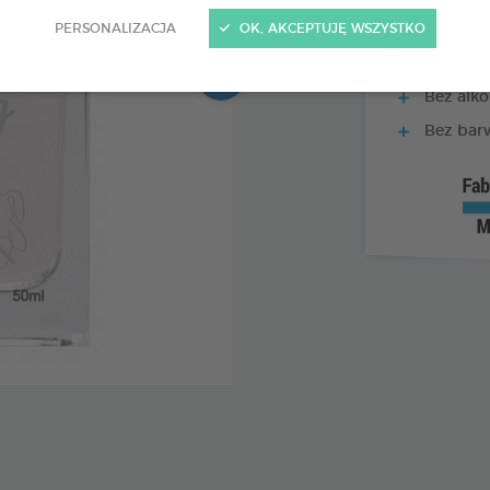
PERSONALIZACJA
OK, AKCEPTUJĘ WSZYSTKO
Nowoczes
zapachach,
Bez alko
Bez bar