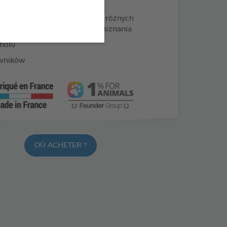
na gama dostępna jest w 5 różnych
 by zapewnić zróżnicowane doznania
holu
wników
OÙ ACHETER ?