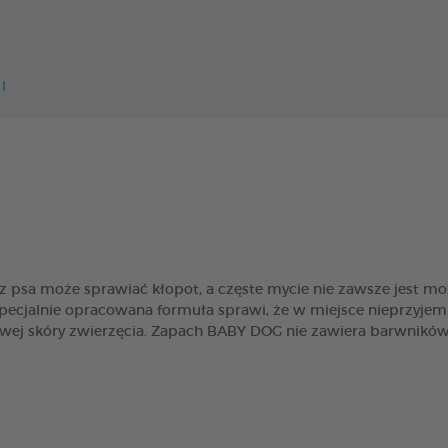
I
psa może sprawiać kłopot, a częste mycie nie zawsze jest możl
ecjalnie opracowana formuła sprawi, że w miejsce nieprzyjem
liwej skóry zwierzęcia. Zapach BABY DOG nie zawiera barwnikó