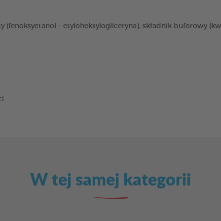
 (fenoksyetanol – etyloheksylogliceryna), składnik buforowy (kw
i.
W tej samej kategorii