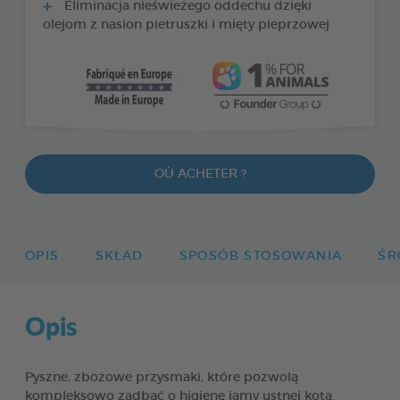
Eliminacja nieświeżego oddechu dzięki
olejom z nasion pietruszki i mięty pieprzowej
OÙ ACHETER ?
OPIS
SKŁAD
SPOSÓB STOSOWANIA
ŚR
Opis
Pyszne, zbożowe przysmaki, które pozwolą
kompleksowo zadbać o higienę jamy ustnej kota.