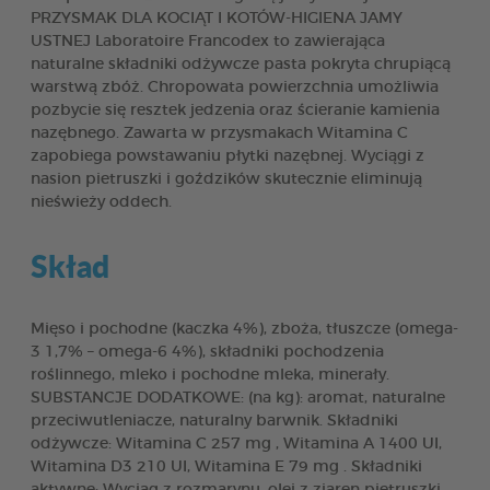
PRZYSMAK DLA KOCIĄT I KOTÓW-HIGIENA JAMY
USTNEJ Laboratoire Francodex to zawierająca
naturalne składniki odżywcze pasta pokryta chrupiącą
warstwą zbóż. Chropowata powierzchnia umożliwia
pozbycie się resztek jedzenia oraz ścieranie kamienia
nazębnego. Zawarta w przysmakach Witamina C
zapobiega powstawaniu płytki nazębnej. Wyciągi z
nasion pietruszki i goździków skutecznie eliminują
nieświeży oddech.
Skład
Mięso i pochodne (kaczka 4%), zboża, tłuszcze (omega-
3 1,7% – omega-6 4%), składniki pochodzenia
roślinnego, mleko i pochodne mleka, minerały.
SUBSTANCJE DODATKOWE: (na kg): aromat, naturalne
przeciwutleniacze, naturalny barwnik. Składniki
odżywcze: Witamina C 257 mg , Witamina A 1400 UI,
Witamina D3 210 UI, Witamina E 79 mg . Składniki
aktywne: Wyciąg z rozmarynu, olej z ziaren pietruszki