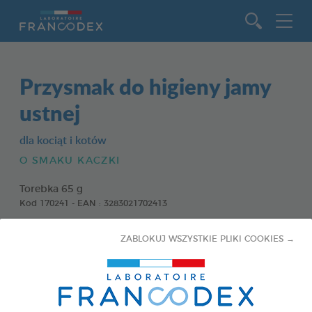
Idź do zawartości
Przysmak do higieny jamy
ustnej
dla kociąt i kotów
O SMAKU KACZKI
Torebka 65 g
Kod 170241 - EAN : 3283021702413
ZABLOKUJ WSZYSTKIE PLIKI COOKIES →