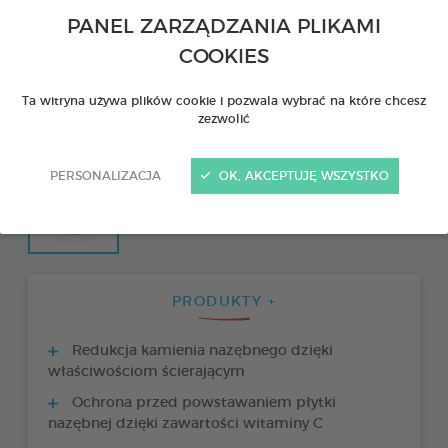
PANEL ZARZĄDZANIA PLIKAMI
COOKIES
Ta witryna używa plików cookie i pozwala wybrać na które chcesz
zezwolić
PERSONALIZACJA
OK, AKCEPTUJĘ WSZYSTKO
PRODUKTY +
Redukcja kamienia nazębnego dzięki
właściwościom ścierającym
Ochrona przed powstawaniem płytki
nazębnej dzięki zawartości witaminy C