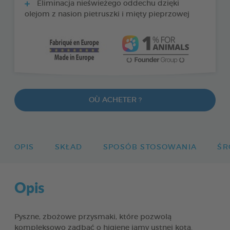
Eliminacja nieświeżego oddechu dzięki
olejom z nasion pietruszki i mięty pieprzowej
OÙ ACHETER ?
OPIS
SKŁAD
SPOSÓB STOSOWANIA
ŚR
Opis
Pyszne, zbożowe przysmaki, które pozwolą
kompleksowo zadbać o higienę jamy ustnej kota.