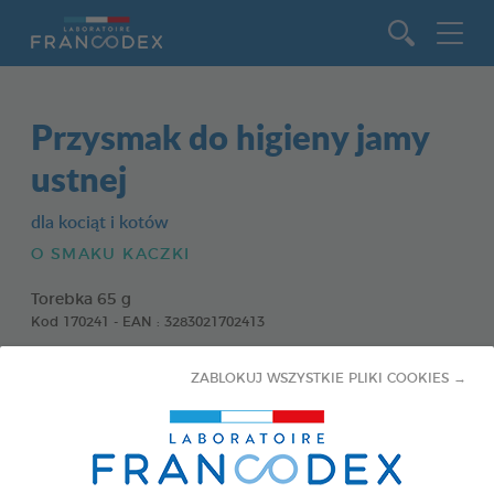
Idź do zawartości
Przysmak do higieny jamy
ustnej
dla kociąt i kotów
O SMAKU KACZKI
Torebka 65 g
Kod 170241 - EAN : 3283021702413
ZABLOKUJ WSZYSTKIE PLIKI COOKIES →