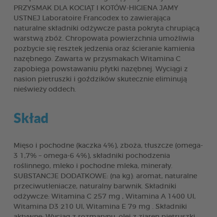
PRZYSMAK DLA KOCIĄT I KOTÓW-HIGIENA JAMY
USTNEJ Laboratoire Francodex to zawierająca
naturalne składniki odżywcze pasta pokryta chrupiącą
warstwą zbóż. Chropowata powierzchnia umożliwia
pozbycie się resztek jedzenia oraz ścieranie kamienia
nazębnego. Zawarta w przysmakach Witamina C
zapobiega powstawaniu płytki nazębnej. Wyciągi z
nasion pietruszki i goździków skutecznie eliminują
nieświeży oddech.
Skład
Mięso i pochodne (kaczka 4%), zboża, tłuszcze (omega-
3 1,7% – omega-6 4%), składniki pochodzenia
roślinnego, mleko i pochodne mleka, minerały.
SUBSTANCJE DODATKOWE: (na kg): aromat, naturalne
przeciwutleniacze, naturalny barwnik. Składniki
odżywcze: Witamina C 257 mg , Witamina A 1400 UI,
Witamina D3 210 UI, Witamina E 79 mg . Składniki
aktywne: Wyciąg z rozmarynu, olej z ziaren pietruszki