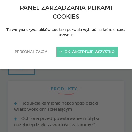
PANEL ZARZĄDZANIA PLIKAMI
COOKIES
Ta witryna używa plików cookie i pozwala wybrać na które chcesz
zezwolić
PERSONALIZACJA
OK, AKCEPTUJĘ WSZYSTKO
PRODUKTY +
Redukcja kamienia nazębnego dzięki
właściwościom ścierającym
Ochrona przed powstawaniem płytki
nazębnej dzięki zawartości witaminy C