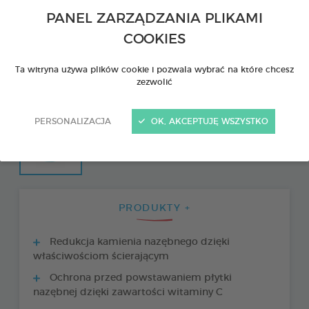
PANEL ZARZĄDZANIA PLIKAMI
COOKIES
Ta witryna używa plików cookie i pozwala wybrać na które chcesz
zezwolić
PERSONALIZACJA
OK, AKCEPTUJĘ WSZYSTKO
PRODUKTY +
Redukcja kamienia nazębnego dzięki
właściwościom ścierającym
Ochrona przed powstawaniem płytki
nazębnej dzięki zawartości witaminy C