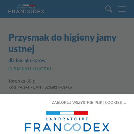
Idź do zawartości
Przysmak do higieny jamy
ustnej
dla kociąt i kotów
O SMAKU KACZKI
Torebka 65 g
Kod 170241 - EAN : 3283021702413
ZABLOKUJ WSZYSTKIE PLIKI COOKIES →