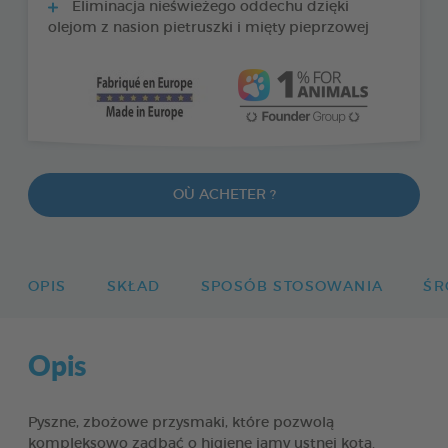
Eliminacja nieświeżego oddechu dzięki
olejom z nasion pietruszki i mięty pieprzowej
OÙ ACHETER ?
OPIS
SKŁAD
SPOSÓB STOSOWANIA
ŚR
Opis
Pyszne, zbożowe przysmaki, które pozwolą
kompleksowo zadbać o higienę jamy ustnej kota.