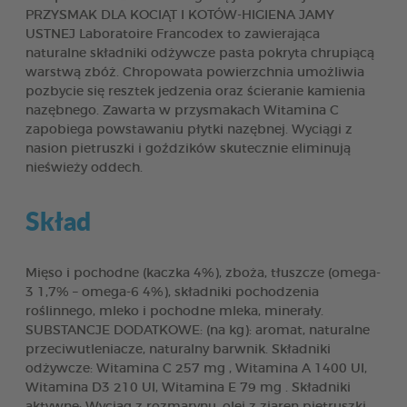
PRZYSMAK DLA KOCIĄT I KOTÓW-HIGIENA JAMY
USTNEJ Laboratoire Francodex to zawierająca
naturalne składniki odżywcze pasta pokryta chrupiącą
warstwą zbóż. Chropowata powierzchnia umożliwia
pozbycie się resztek jedzenia oraz ścieranie kamienia
nazębnego. Zawarta w przysmakach Witamina C
zapobiega powstawaniu płytki nazębnej. Wyciągi z
nasion pietruszki i goździków skutecznie eliminują
nieświeży oddech.
Skład
Mięso i pochodne (kaczka 4%), zboża, tłuszcze (omega-
3 1,7% – omega-6 4%), składniki pochodzenia
roślinnego, mleko i pochodne mleka, minerały.
SUBSTANCJE DODATKOWE: (na kg): aromat, naturalne
przeciwutleniacze, naturalny barwnik. Składniki
odżywcze: Witamina C 257 mg , Witamina A 1400 UI,
Witamina D3 210 UI, Witamina E 79 mg . Składniki
aktywne: Wyciąg z rozmarynu, olej z ziaren pietruszki