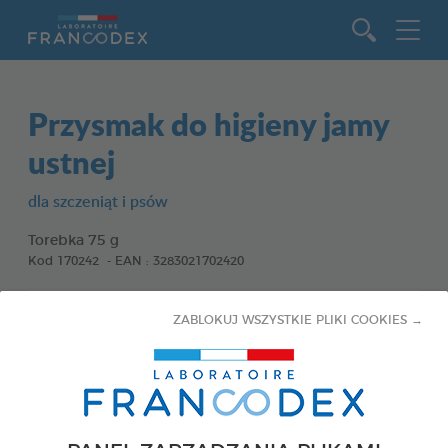
Idź do zawartości
Przysmak do higieny jamy
ustnej
dla szczeniąt i psów
Torebka 75 g
Kod 170242 - EAN : 3283021702420
ZABLOKUJ WSZYSTKIE PLIKI COOKIES →