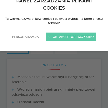
PANEL ZARZĄDZANIA PLIKAMI
COOKIES
Ta witryna używa plików cookie i pozwala wybrać na które chcesz
zezwolić
PERSONALIZACJA
OK, AKCEPTUJĘ WSZYSTKO
PRODUKTY +
Mechaniczne usuwanie płytki nazębnej przez
ścieranie
Wyciąg z nasion pietruszki i mięty pieprzowej
odświeża oddech
O smaku kaczki