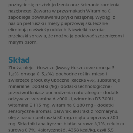
pozbycie się resztek jedzenia oraz ścieranie kamienia
nazębnego. Zawarta w przysmakach Witamina C
zapobiega powstawaniu płytki nazębnej. Wyciągi z
nasion pietruszki i mięty pieprzowej skutecznie
eliminują nieświeży oddech. Niewielki rozmiar
przekąski sprawia, że można ją podawać szczeniętom i
małym psom.
Skład
Zboża, oleje i tłuszcze (kwasy tłuszczowe omega-3:
1,2%, omega-6: 3,2%), pochodne roślin, mięso i
zwierzęce produkty uboczne (kaczka 4%), substancje
mineralne. Dodatki (/kg): dodatki technologiczne :
przeciwutleniacz pochodzenia naturalnego – dodatki
odżywcze: witamina A 2000UI, witamina D3 300UI,
witamina E 113 mg, witamina C 280 mg – dodatki
sensoryczne: aromat, barwnik, ekstrakt z rozmarynu,
olej z nasion pietruszki 50 mg, mięta pieprzowa 300
mg. Składniki analityczne: białko surowe 4,1%, celuloza
surowa 0,7%. Kaloryczność : 4338 kcal/kg, czyli 3,5