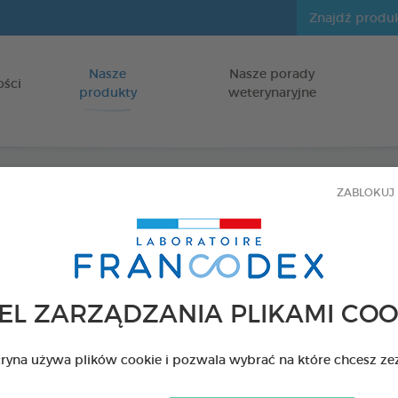
Nasze
Nasze porady
Idź do zawartości
ości
produkty
weterynaryjne
ZABLOKUJ 
Przysm
ustnej
dla szczeniąt
EL ZARZĄDZANIA PLIKAMI COO
Torebka 75 g
tryna używa plików cookie i pozwala wybrać na które chcesz ze
Kod 170242 - EAN