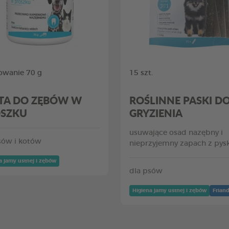
wanie 70 g
15 szt.
TA DO ZĘBÓW W
ROŚLINNE PASKI D
SZKU
GRYZIENIA
usuwające osad nazębny i
sów i kotów
nieprzyjemny zapach z pys
a jamy ustnej i zębów
dla psów
Higiena jamy ustnej i zębów
Friand