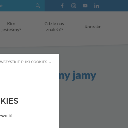
Kim
Gdzie nas
Kontakt
jesteśmy?
znaleźć?
WSZYSTKIE PLIKI COOKIES →
ak do higieny jamy
 i psów
KIES
zwolić
 : 3283021702420