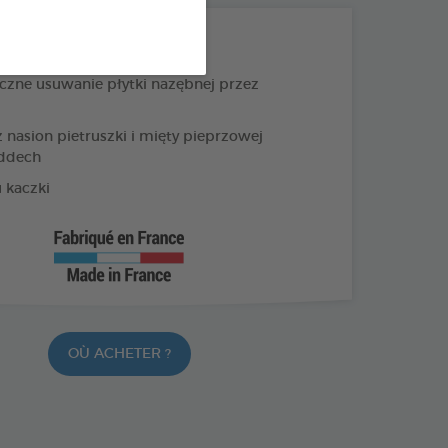
PRODUKTY +
zne usuwanie płytki nazębnej przez
 nasion pietruszki i mięty pieprzowej
ddech
 kaczki
OÙ ACHETER ?