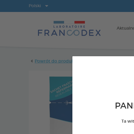
Języki
Polski
Aktualn
Powrót do produktów
PAN
Ta wi