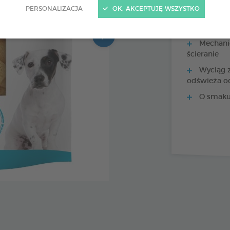
PERSONALIZACJA
OK, AKCEPTUJĘ WSZYSTKO
Mechanic
ścieranie
Wyciąg z
odświeża o
O smaku