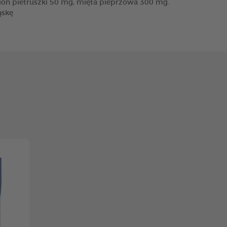
sion pietruszki 50 mg, mięta pieprzowa 300 mg.
ąskę