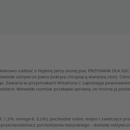
pleksowo zadbać o higienę jamy ustnej psa. PRZYSMAK DLA S
składniki odżywcze pasta pokryta chrupiącą warstwą zbóż. Chr
ego. Zawarta w przysmakach Witamina C zapobiega powstawaniu p
 oddech. Niewielki rozmiar przekąski sprawia, że można ją po
3: 1,2%, omega-6: 3,2%), pochodne roślin, mięso i zwierzęce p
e : przeciwutleniacz pochodzenia naturalnego – dodatki odżywc