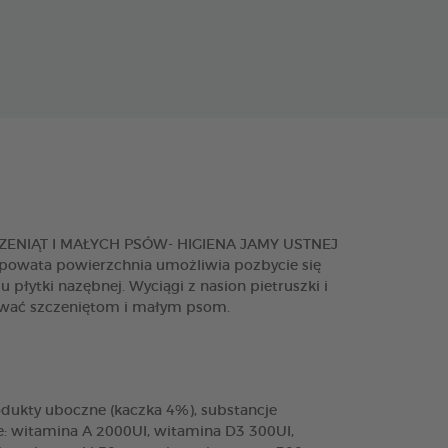
ZCZENIĄT I MAŁYCH PSÓW- HIGIENA JAMY USTNEJ
opowata powierzchnia umożliwia pozbycie się
łytki nazębnej. Wyciągi z nasion pietruszki i
dawać szczeniętom i małym psom.
rodukty uboczne (kaczka 4%), substancje
ze: witamina A 2000UI, witamina D3 300UI,