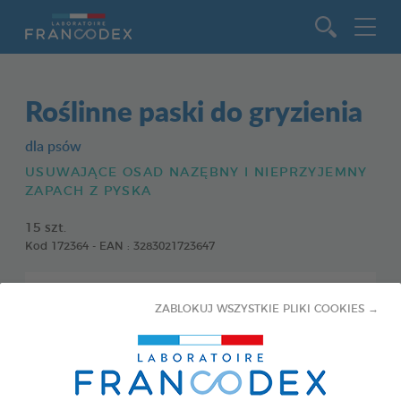
Idź do zawartości
Roślinne paski do gryzienia
dla psów
USUWAJĄCE OSAD NAZĘBNY I NIEPRZYJEMNY
ZAPACH Z PYSKA
15 szt.
Kod 172364 - EAN : 3283021723647
ZABLOKUJ WSZYSTKIE PLIKI COOKIES →