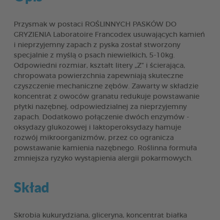
Przysmak w postaci ROŚLINNYCH PASKÓW DO
GRYZIENIA Laboratoire Francodex usuwających kamień
i nieprzyjemny zapach z pyska został stworzony
specjalnie z myślą o psach niewielkich, 5-10kg.
Odpowiedni rozmiar, kształt litery „Z” i ścierająca,
chropowata powierzchnia zapewniają skuteczne
czyszczenie mechaniczne zębów. Zawarty w składzie
koncentrat z owoców granatu redukuje powstawanie
płytki nazębnej, odpowiedzialnej za nieprzyjemny
zapach. Dodatkowo połączenie dwóch enzymów -
oksydazy glukozowej i laktoperoksydazy hamuje
rozwój mikroorganizmów, przez co ogranicza
powstawanie kamienia nazębnego. Roślinna formuła
zmniejsza ryzyko wystąpienia alergii pokarmowych.
Skład
Skrobia kukurydziana, gliceryna, koncentrat białka