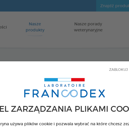
Nasze
Nasze porady
Idź do zawartości
ości
produkty
weterynaryjne
Roślin
ZABLOKUJ 
gryzie
dla psów
EL ZARZĄDZANIA PLIKAMI COO
USUWAJĄCE O
Z PYSKA
tryna używa plików cookie i pozwala wybrać na które chcesz ze