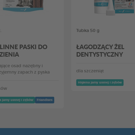
.
Tubka 50 g
LINNE PASKI DO
ŁAGODZĄCY ŻEL
ZIENIA
DENTYSTYCZNY
jące osad nazębny i
dla szczeniąt
zyjemny zapach z pyska
Higiena jamy ustnej i zębów
sów
a jamy ustnej i zębów
Friandises