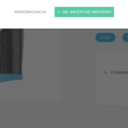
15 szt.
Kod 172364 - EAN 
PERSONALIZACJA
OK, AKCEPTUJĘ WSZYSTKO
PRODUIT DI
15 SZT.
1
Działanie