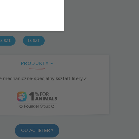
: 3283021723647
SPONIBLE AUSSI EN :
5 SZT.
15 SZT.
PRODUKTY +
 mechaniczne: specjalny kształt litery Z
OÙ ACHETER ?