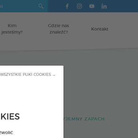
Kim
Gdzie nas
Kontakt
jesteśmy?
znaleźć?
ne paski do
WSZYSTKIE PLIKI COOKIES →
nia
KIES
SAD NAZĘBNY I NIEPRZYJEMNY ZAPACH
zwolić