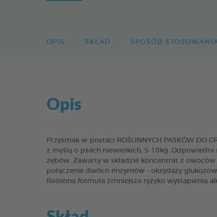
OPIS
SKŁAD
SPOSÓB STOSOWANI
Opis
Przysmak w postaci ROŚLINNYCH PASKÓW DO GRYZI
z myślą o psach niewielkich, 5-10kg. Odpowiedni 
zębów. Zawarty w składzie koncentrat z owoców 
połączenie dwóch enzymów - oksydazy glukozowe
Roślinna formuła zmniejsza ryzyko wystąpienia a
Skład