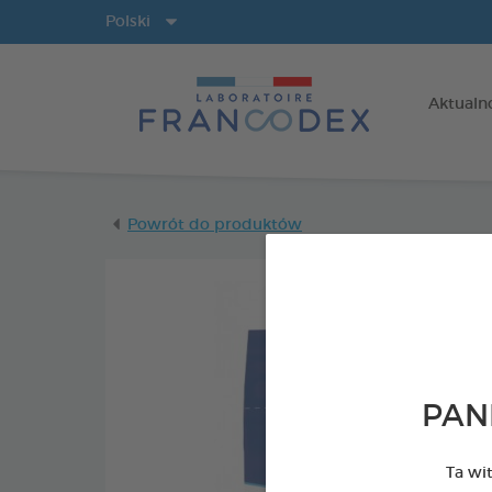
Języki
Polski
Aktualn
Powrót do produktów
PAN
Ta wi