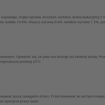
sojowego, mąka ryżowa, drożdże, sorbitol, kolba kukurydzy z liśćmi
zne: białko 19.0%, tłuszcz surowy 0.9%, włókno surowe 1.3%, p
owaniem. Upewnić się, że pies ma dostęp do świeżej wody. Pro
peraturze poniżej 25°C.
howywać poza zasięgiem dzieci. Przechowywać w suchym miejs
o spożycia przez ludzi.