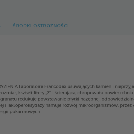
A
ŚRODKI OSTROŻNOŚCI
ENIA Laboratoire Francodex usuwających kamień i nieprzyjem
rozmiar, kształt litery „Z” i ścierająca, chropowata powierzch
granatu redukuje powstawanie płytki nazębnej, odpowiedzialn
j i laktoperoksydazy hamuje rozwój mikroorganizmów, przez 
lergii pokarmowych.