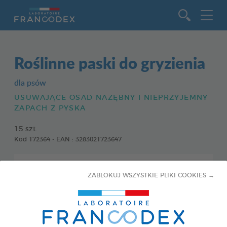
Idź do zawartości
Roślinne paski do gryzienia
dla psów
USUWAJĄCE OSAD NAZĘBNY I NIEPRZYJEMNY
ZAPACH Z PYSKA
15 szt.
Kod 172364 - EAN : 3283021723647
ZABLOKUJ WSZYSTKIE PLIKI COOKIES →