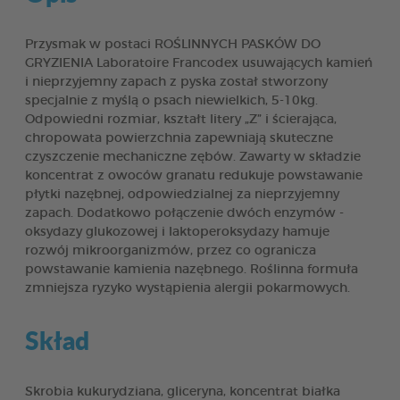
Przysmak w postaci ROŚLINNYCH PASKÓW DO
GRYZIENIA Laboratoire Francodex usuwających kamień
i nieprzyjemny zapach z pyska został stworzony
specjalnie z myślą o psach niewielkich, 5-10kg.
Odpowiedni rozmiar, kształt litery „Z” i ścierająca,
chropowata powierzchnia zapewniają skuteczne
czyszczenie mechaniczne zębów. Zawarty w składzie
koncentrat z owoców granatu redukuje powstawanie
płytki nazębnej, odpowiedzialnej za nieprzyjemny
zapach. Dodatkowo połączenie dwóch enzymów -
oksydazy glukozowej i laktoperoksydazy hamuje
rozwój mikroorganizmów, przez co ogranicza
powstawanie kamienia nazębnego. Roślinna formuła
zmniejsza ryzyko wystąpienia alergii pokarmowych.
Skład
Skrobia kukurydziana, gliceryna, koncentrat białka