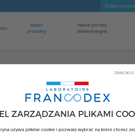
Nasze
Nasze porady
Idź do zawartości
ości
produkty
weterynaryjne
Roślin
ZABLOKUJ 
gryzie
dla psów
EL ZARZĄDZANIA PLIKAMI COO
USUWAJĄCE O
Z PYSKA
tryna używa plików cookie i pozwala wybrać na które chcesz ze