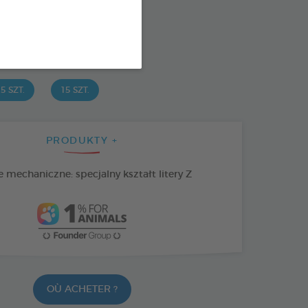
: 3283021723654
SPONIBLE AUSSI EN :
5 SZT.
15 SZT.
PRODUKTY +
 mechaniczne: specjalny kształt litery Z
OÙ ACHETER ?