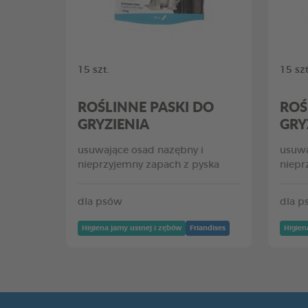
15 szt.
15 szt
ROŚLINNE PASKI DO
ROŚ
GRYZIENIA
GRY
usuwające osad nazębny i
usuwa
nieprzyjemny zapach z pyska
niepr
dla psów
dla p
Higiena jamy ustnej i zębów
Friandises
Higien