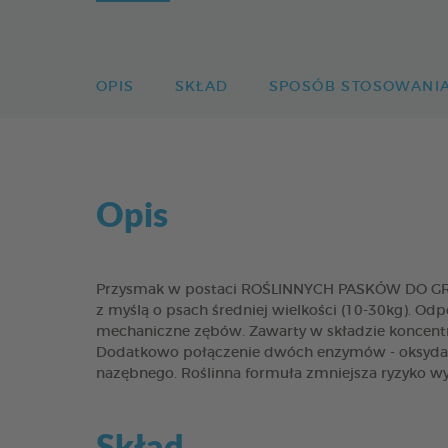
OPIS
SKŁAD
SPOSÓB STOSOWANI
Opis
Przysmak w postaci ROŚLINNYCH PASKÓW DO GRYZI
z myślą o psach średniej wielkości (10-30kg). Odp
mechaniczne zębów. Zawarty w składzie koncentr
Dodatkowo połączenie dwóch enzymów - oksydazy
nazębnego. Roślinna formuła zmniejsza ryzyko wy
Skład