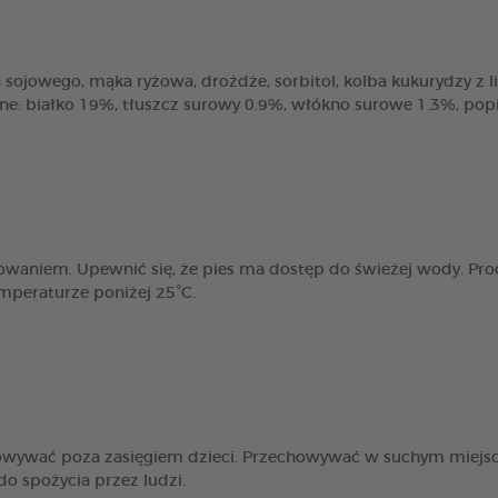
sojowego, mąka ryżowa, drożdże, sorbitol, kolba kukurydzy z liśćmi
zne: białko 19%, tłuszcz surowy 0.9%, włókno surowe 1.3%, pop
owaniem. Upewnić się, że pies ma dostęp do świeżej wody. Pro
peraturze poniżej 25°C.
howywać poza zasięgiem dzieci. Przechowywać w suchym miejs
o spożycia przez ludzi.