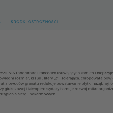
A
ŚRODKI OSTROŻNOŚCI
ENIA Laboratoire Francodex usuwających kamień i nieprzyjem
owiedni rozmiar, kształt litery „Z” i ścierająca, chropowata po
at z owoców granatu redukuje powstawanie płytki nazębnej, o
 glukozowej i laktoperoksydazy hamuje rozwój mikroorganiz
stąpienia alergii pokarmowych.