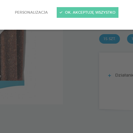
15 szt.
Kod 172365 - EAN 
PERSONALIZACJA
OK, AKCEPTUJĘ WSZYSTKO
PRODUIT DI
15 SZT.
1
Działanie