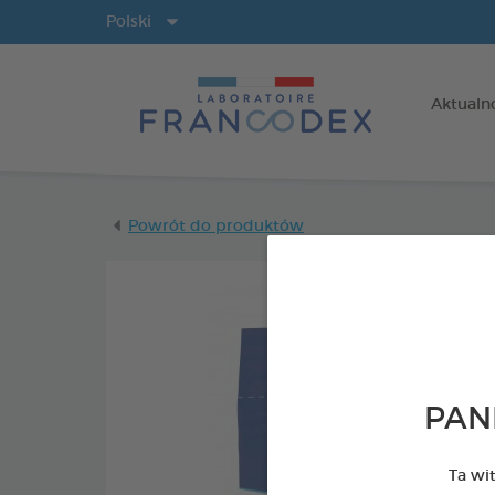
Języki
Polski
Aktualn
Powrót do produktów
PAN
Ta wi