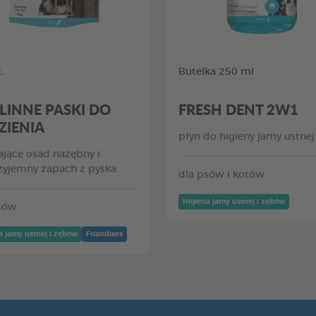
.
Butelka 250 ml
LINNE PASKI DO
FRESH DENT 2W1
ZIENIA
płyn do higieny jamy ustnej
jące osad nazębny i
zyjemny zapach z pyska
dla psów i kotów
Higiena jamy ustnej i zębów
sów
a jamy ustnej i zębów
Friandises