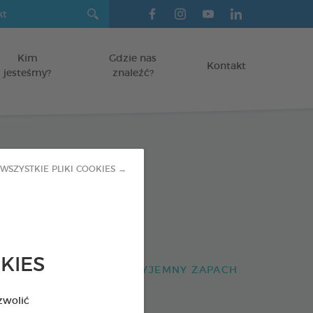
Kim
Gdzie nas
Kontakt
jesteśmy?
znaleźć?
ne paski do
WSZYSTKIE PLIKI COOKIES →
nia
KIES
SAD NAZĘBNY I NIEPRZYJEMNY ZAPACH
zwolić