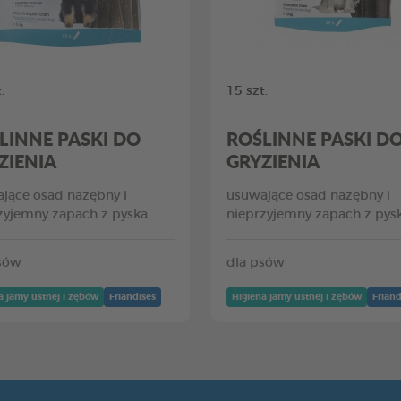
.
15 szt.
LINNE PASKI DO
ROŚLINNE PASKI D
ZIENIA
GRYZIENIA
jące osad nazębny i
usuwające osad nazębny i
zyjemny zapach z pyska
nieprzyjemny zapach z pys
sów
dla psów
a jamy ustnej i zębów
Friandises
Higiena jamy ustnej i zębów
Friand