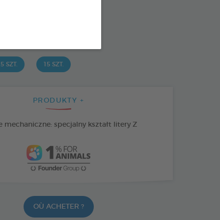
: 3283021723654
SPONIBLE AUSSI EN :
5 SZT.
15 SZT.
PRODUKTY +
 mechaniczne: specjalny kształt litery Z
OÙ ACHETER ?