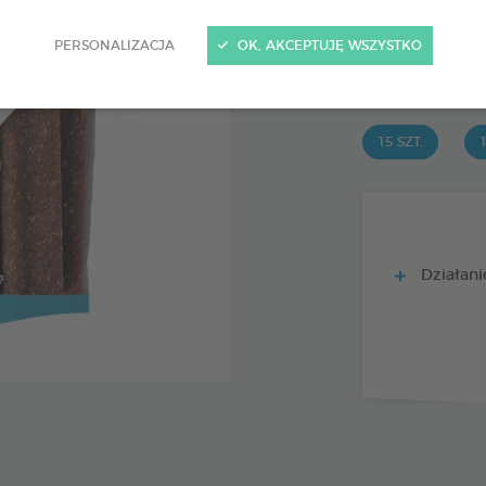
15 szt.
Kod 172365 - EAN 
PERSONALIZACJA
OK, AKCEPTUJĘ WSZYSTKO
PRODUIT DI
15 SZT.
1
Działanie