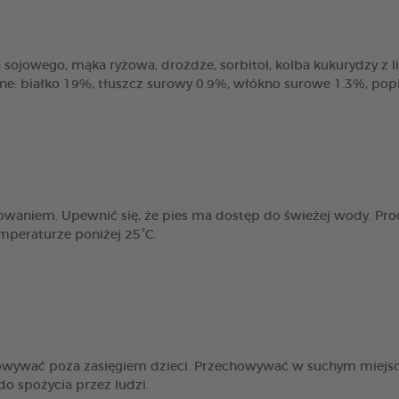
sojowego, mąka ryżowa, drożdże, sorbitol, kolba kukurydzy z liśćmi
zne: białko 19%, tłuszcz surowy 0.9%, włókno surowe 1.3%, pop
owaniem. Upewnić się, że pies ma dostęp do świeżej wody. Pro
peraturze poniżej 25°C.
howywać poza zasięgiem dzieci. Przechowywać w suchym miejs
o spożycia przez ludzi.