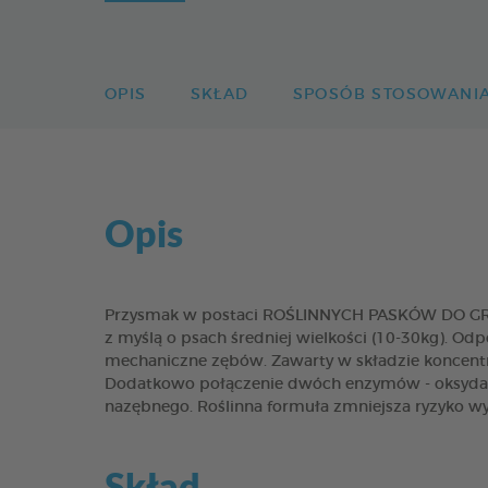
OPIS
SKŁAD
SPOSÓB STOSOWANI
Opis
Przysmak w postaci ROŚLINNYCH PASKÓW DO GRYZI
z myślą o psach średniej wielkości (10-30kg). Odp
mechaniczne zębów. Zawarty w składzie koncentr
Dodatkowo połączenie dwóch enzymów - oksydazy
nazębnego. Roślinna formuła zmniejsza ryzyko wy
Skład