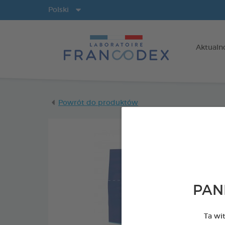
Języki
Polski
Aktualn
Powrót do produktów
PAN
Ta wi