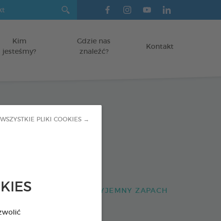
Kim
Gdzie nas
Kontakt
jesteśmy?
znaleźć?
ne paski do
WSZYSTKIE PLIKI COOKIES →
nia
KIES
SAD NAZĘBNY I NIEPRZYJEMNY ZAPACH
zwolić