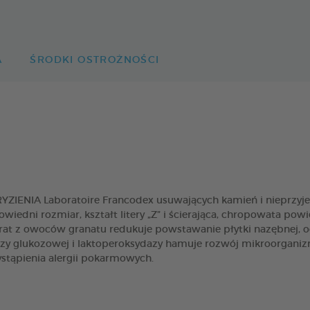
A
ŚRODKI OSTROŻNOŚCI
ENIA Laboratoire Francodex usuwających kamień i nieprzyjem
owiedni rozmiar, kształt litery „Z” i ścierająca, chropowata po
at z owoców granatu redukuje powstawanie płytki nazębnej, o
 glukozowej i laktoperoksydazy hamuje rozwój mikroorganiz
stąpienia alergii pokarmowych.