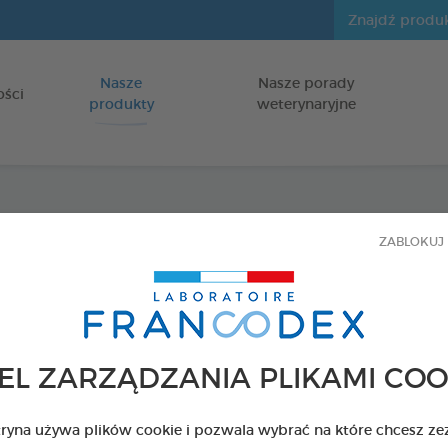
Nasze
Nasze porady
Idź do zawartości
ości
produkty
weterynaryjne
Roślin
ZABLOKUJ 
gryzie
dla psów
EL ZARZĄDZANIA PLIKAMI COO
USUWAJĄCE O
Z PYSKA
tryna używa plików cookie i pozwala wybrać na które chcesz ze