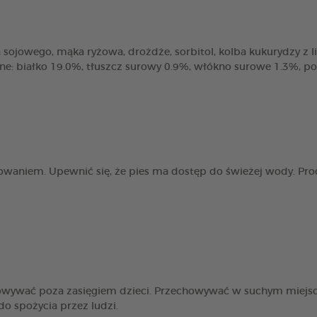
sojowego, mąka ryżowa, drożdże, sorbitol, kolba kukurydzy z liśćmi
zne: białko 19.0%, tłuszcz surowy 0.9%, włókno surowe 1.3%, p
owaniem. Upewnić się, że pies ma dostęp do świeżej wody. Pro
howywać poza zasięgiem dzieci. Przechowywać w suchym miejs
o spożycia przez ludzi.