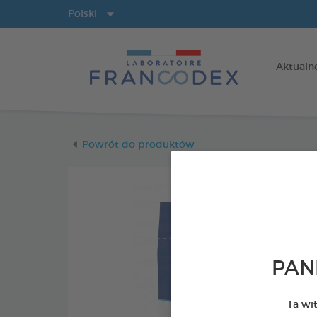
Języki
Polski
Aktualn
Powrót do produktów
PAN
Ta wi