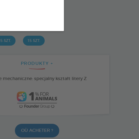
: 3283021723661
SPONIBLE AUSSI EN :
5 SZT.
15 SZT.
PRODUKTY +
 mechaniczne: specjalny kształt litery Z
OÙ ACHETER ?