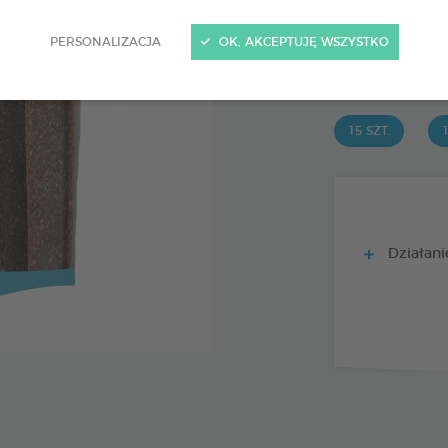
15 szt.
Kod 172366 - EAN 
PERSONALIZACJA
OK, AKCEPTUJĘ WSZYSTKO
PRODUIT DI
15 SZT.
1
Działanie