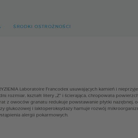
A
ŚRODKI OSTROŻNOŚCI
ENIA Laboratoire Francodex usuwających kamień i nieprzyjem
i rozmiar, kształt litery „Z” i ścierająca, chropowata powierz
at z owoców granatu redukuje powstawanie płytki nazębnej, o
 glukozowej i laktoperoksydazy hamuje rozwój mikroorganiz
stąpienia alergii pokarmowych.