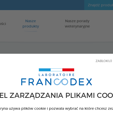
Nasze
Nasze porady
Idź do zawartości
ości
produkty
weterynaryjne
Roślin
ZABLOKUJ 
gryzie
dla psów
EL ZARZĄDZANIA PLIKAMI COO
USUWAJĄCE O
Z PYSKA
tryna używa plików cookie i pozwala wybrać na które chcesz ze