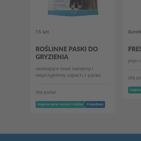
15 szt.
Butel
ROŚLINNE PASKI DO
FRE
GRYZIENIA
płyn 
usuwające osad nazębny i
nieprzyjemny zapach z pyska
dla p
Higien
dla psów
Higiena jamy ustnej i zębów
Friandises