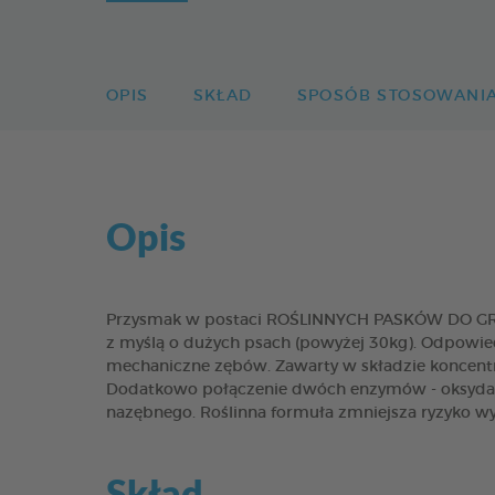
OPIS
SKŁAD
SPOSÓB STOSOWANI
Opis
Przysmak w postaci ROŚLINNYCH PASKÓW DO GRYZI
z myślą o dużych psach (powyżej 30kg). Odpowiedn
mechaniczne zębów. Zawarty w składzie koncentr
Dodatkowo połączenie dwóch enzymów - oksydazy
nazębnego. Roślinna formuła zmniejsza ryzyko wy
Skład