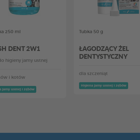
ka 250 ml
Tubka 50 g
SH DENT 2W1
ŁAGODZĄCY ŻEL
DENTYSTYCZNY
do higieny jamy ustnej
dla szczeniąt
sów i kotów
Higiena jamy ustnej i zębów
a jamy ustnej i zębów