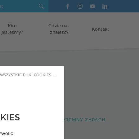
Kim
Gdzie nas
Kontakt
jesteśmy?
znaleźć?
ne paski do
WSZYSTKIE PLIKI COOKIES →
nia
KIES
SAD NAZĘBNY I NIEPRZYJEMNY ZAPACH
zwolić