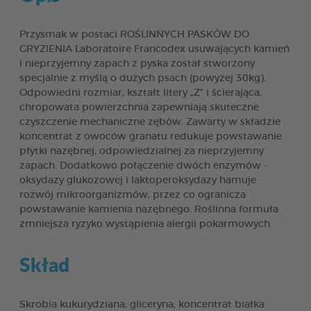
Przysmak w postaci ROŚLINNYCH PASKÓW DO
GRYZIENIA Laboratoire Francodex usuwających kamień
i nieprzyjemny zapach z pyska został stworzony
specjalnie z myślą o dużych psach (powyżej 30kg).
Odpowiedni rozmiar, kształt litery „Z” i ścierająca,
chropowata powierzchnia zapewniają skuteczne
czyszczenie mechaniczne zębów. Zawarty w składzie
koncentrat z owoców granatu redukuje powstawanie
płytki nazębnej, odpowiedzialnej za nieprzyjemny
zapach. Dodatkowo połączenie dwóch enzymów -
oksydazy glukozowej i laktoperoksydazy hamuje
rozwój mikroorganizmów, przez co ogranicza
powstawanie kamienia nazębnego. Roślinna formuła
zmniejsza ryzyko wystąpienia alergii pokarmowych.
Skład
Skrobia kukurydziana, gliceryna, koncentrat białka