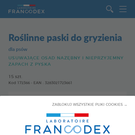
Idź do zawartości
Roślinne paski do gryzienia
dla psów
USUWAJĄCE OSAD NAZĘBNY I NIEPRZYJEMNY
ZAPACH Z PYSKA
15 szt.
Kod 172366 - EAN : 3283021723661
ZABLOKUJ WSZYSTKIE PLIKI COOKIES →