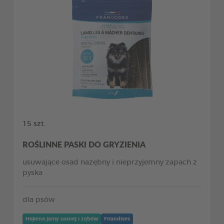
15 szt.
ROŚLINNE PASKI DO GRYZIENIA
usuwające osad nazębny i nieprzyjemny zapach z
pyska
dla psów
Higiena jamy ustnej i zębów
Friandises