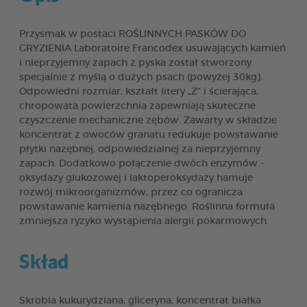
Przysmak w postaci ROŚLINNYCH PASKÓW DO
GRYZIENIA Laboratoire Francodex usuwających kamień
i nieprzyjemny zapach z pyska został stworzony
specjalnie z myślą o dużych psach (powyżej 30kg).
Odpowiedni rozmiar, kształt litery „Z” i ścierająca,
chropowata powierzchnia zapewniają skuteczne
czyszczenie mechaniczne zębów. Zawarty w składzie
koncentrat z owoców granatu redukuje powstawanie
płytki nazębnej, odpowiedzialnej za nieprzyjemny
zapach. Dodatkowo połączenie dwóch enzymów -
oksydazy glukozowej i laktoperoksydazy hamuje
rozwój mikroorganizmów, przez co ogranicza
powstawanie kamienia nazębnego. Roślinna formuła
zmniejsza ryzyko wystąpienia alergii pokarmowych.
Skład
Skrobia kukurydziana, gliceryna, koncentrat białka