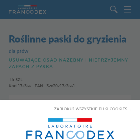
Idź do zawartości
Roślinne paski do gryzienia
dla psów
USUWAJĄCE OSAD NAZĘBNY I NIEPRZYJEMNY
ZAPACH Z PYSKA
15 szt.
Kod 172366 - EAN : 3283021723661
ZABLOKUJ WSZYSTKIE PLIKI COOKIES →