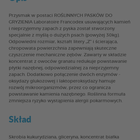
Przysmak w postaci ROŚLINNYCH PASKÓW DO
GRYZIENIA Laboratoire Francodex usuwających kamień
i nieprzyjemny zapach z pyska został stworzony
specjalnie z myślą o dużych psach (powyżej 30kg).
Odpowiedni rozmiar, kształt litery „Z” i ścierająca,
chropowata powierzchnia zapewniają skuteczne
czyszczenie mechaniczne zębów. Zawarty w składzie
koncentrat z owoców granatu redukuje powstawanie
płytki nazębnej, odpowiedzialnej za nieprzyjemny
zapach. Dodatkowo połączenie dwóch enzymów -
oksydazy glukozowej i laktoperoksydazy hamuje
rozwój mikroorganizmów, przez co ogranicza
powstawanie kamienia nazębnego. Roślinna formuła
zmniejsza ryzyko wystąpienia alergii pokarmowych.
Skład
Skrobia kukurydziana, gliceryna, koncentrat białka