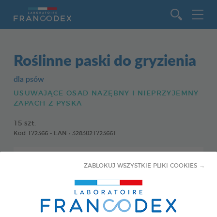
Idź do zawartości
Roślinne paski do gryzienia
dla psów
USUWAJĄCE OSAD NAZĘBNY I NIEPRZYJEMNY
ZAPACH Z PYSKA
15 szt.
Kod 172366 - EAN : 3283021723661
ZABLOKUJ WSZYSTKIE PLIKI COOKIES →