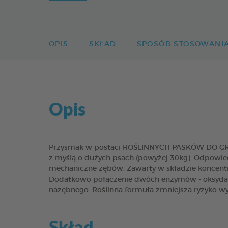
OPIS
SKŁAD
SPOSÓB STOSOWANI
Opis
Przysmak w postaci ROŚLINNYCH PASKÓW DO GRYZI
z myślą o dużych psach (powyżej 30kg). Odpowiedn
mechaniczne zębów. Zawarty w składzie koncentr
Dodatkowo połączenie dwóch enzymów - oksydazy
nazębnego. Roślinna formuła zmniejsza ryzyko wy
Skład