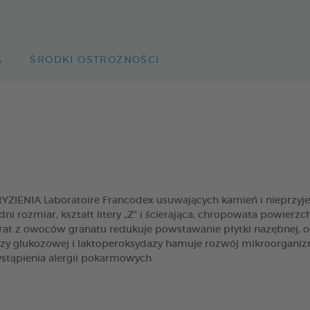
A
ŚRODKI OSTROŻNOŚCI
ENIA Laboratoire Francodex usuwających kamień i nieprzyjem
i rozmiar, kształt litery „Z” i ścierająca, chropowata powierz
at z owoców granatu redukuje powstawanie płytki nazębnej, o
 glukozowej i laktoperoksydazy hamuje rozwój mikroorganiz
stąpienia alergii pokarmowych.