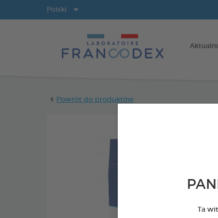
Języki
Polski
Aktualn
Powrót do produktów
PAN
Ta wi