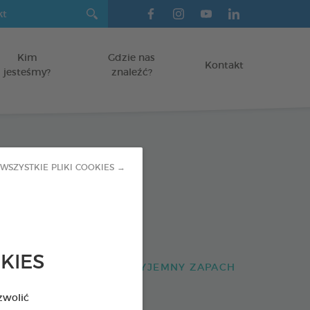
Kim
Gdzie nas
Kontakt
jesteśmy?
znaleźć?
ne paski do
WSZYSTKIE PLIKI COOKIES →
nia
KIES
SAD NAZĘBNY I NIEPRZYJEMNY ZAPACH
zwolić