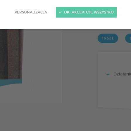
15 szt.
Kod 172366 - EAN 
PERSONALIZACJA
OK, AKCEPTUJĘ WSZYSTKO
PRODUIT DI
15 SZT.
1
Działanie