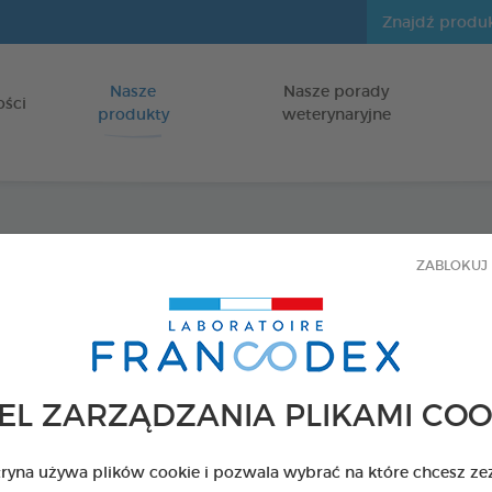
Nasze
Nasze porady
Idź do zawartości
ości
produkty
weterynaryjne
Roślin
ZABLOKUJ 
gryzie
dla psów
EL ZARZĄDZANIA PLIKAMI COO
USUWAJĄCE O
Z PYSKA
tryna używa plików cookie i pozwala wybrać na które chcesz ze