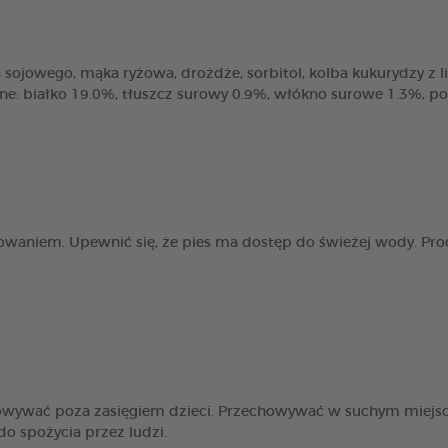
sojowego, mąka ryżowa, drożdże, sorbitol, kolba kukurydzy z liśćmi
zne: białko 19.0%, tłuszcz surowy 0.9%, włókno surowe 1.3%, p
owaniem. Upewnić się, że pies ma dostęp do świeżej wody. Pro
howywać poza zasięgiem dzieci. Przechowywać w suchym miejs
o spożycia przez ludzi.