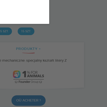
: 3283021723661
SPONIBLE AUSSI EN :
5 SZT.
15 SZT.
PRODUKTY +
 mechaniczne: specjalny kształt litery Z
OÙ ACHETER ?