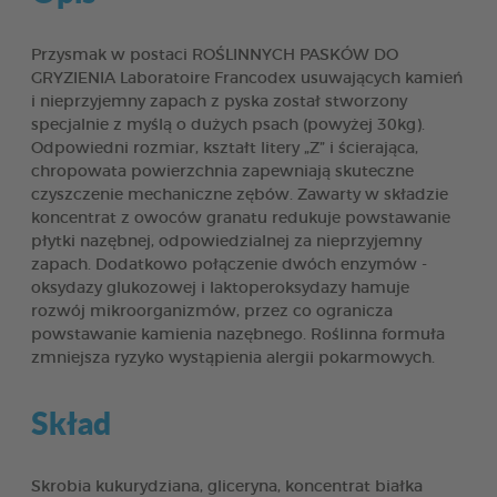
Przysmak w postaci ROŚLINNYCH PASKÓW DO
GRYZIENIA Laboratoire Francodex usuwających kamień
i nieprzyjemny zapach z pyska został stworzony
specjalnie z myślą o dużych psach (powyżej 30kg).
Odpowiedni rozmiar, kształt litery „Z” i ścierająca,
chropowata powierzchnia zapewniają skuteczne
czyszczenie mechaniczne zębów. Zawarty w składzie
koncentrat z owoców granatu redukuje powstawanie
płytki nazębnej, odpowiedzialnej za nieprzyjemny
zapach. Dodatkowo połączenie dwóch enzymów -
oksydazy glukozowej i laktoperoksydazy hamuje
rozwój mikroorganizmów, przez co ogranicza
powstawanie kamienia nazębnego. Roślinna formuła
zmniejsza ryzyko wystąpienia alergii pokarmowych.
Skład
Skrobia kukurydziana, gliceryna, koncentrat białka