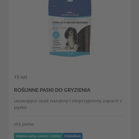
15 szt.
ROŚLINNE PASKI DO GRYZIENIA
usuwające osad nazębny i nieprzyjemny zapach z
pyska
dla psów
Higiena jamy ustnej i zębów
Friandises