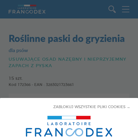
Idź do zawartości
Roślinne paski do gryzienia
dla psów
USUWAJĄCE OSAD NAZĘBNY I NIEPRZYJEMNY
ZAPACH Z PYSKA
15 szt.
Kod 172366 - EAN : 3283021723661
ZABLOKUJ WSZYSTKIE PLIKI COOKIES →