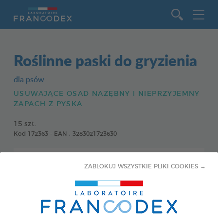
Idź do zawartości
Roślinne paski do gryzienia
dla psów
USUWAJĄCE OSAD NAZĘBNY I NIEPRZYJEMNY
ZAPACH Z PYSKA
15 szt.
Kod 172363 - EAN : 3283021723630
ZABLOKUJ WSZYSTKIE PLIKI COOKIES →