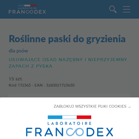
Idź do zawartości
Roślinne paski do gryzienia
dla psów
USUWAJĄCE OSAD NAZĘBNY I NIEPRZYJEMNY
ZAPACH Z PYSKA
15 szt.
Kod 172363 - EAN : 3283021723630
ZABLOKUJ WSZYSTKIE PLIKI COOKIES →