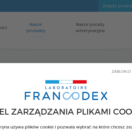
Nasze
Nasze porady
Idź do zawartości
ości
produkty
weterynaryjne
Roślin
ZABLOKUJ 
gryzie
dla psów
EL ZARZĄDZANIA PLIKAMI COO
USUWAJĄCE O
Z PYSKA
tryna używa plików cookie i pozwala wybrać na które chcesz ze