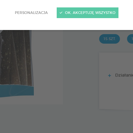
15 szt.
Kod 172363 - EAN 
PERSONALIZACJA
OK, AKCEPTUJĘ WSZYSTKO
PRODUIT DI
15 SZT.
1
Działanie