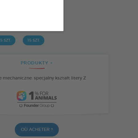
: 3283021723630
SPONIBLE AUSSI EN :
5 SZT.
15 SZT.
PRODUKTY +
 mechaniczne: specjalny kształt litery Z
OÙ ACHETER ?