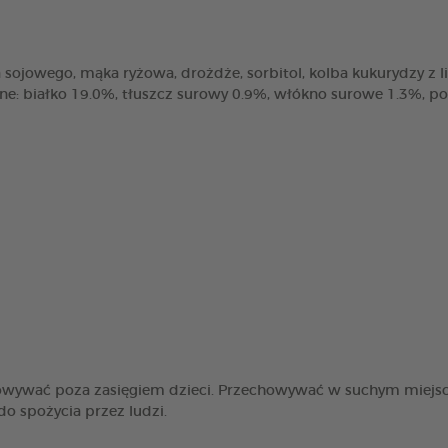
sojowego, mąka ryżowa, drożdże, sorbitol, kolba kukurydzy z liśćmi
zne: białko 19.0%, tłuszcz surowy 0.9%, włókno surowe 1.3%, p
howywać poza zasięgiem dzieci. Przechowywać w suchym miejs
o spożycia przez ludzi.