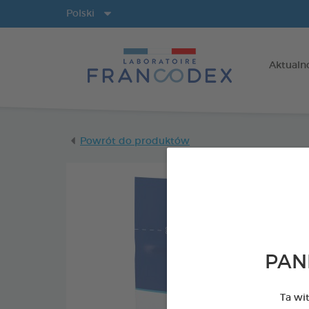
Języki
Polski
Aktualn
Powrót do produktów
PAN
Ta wi