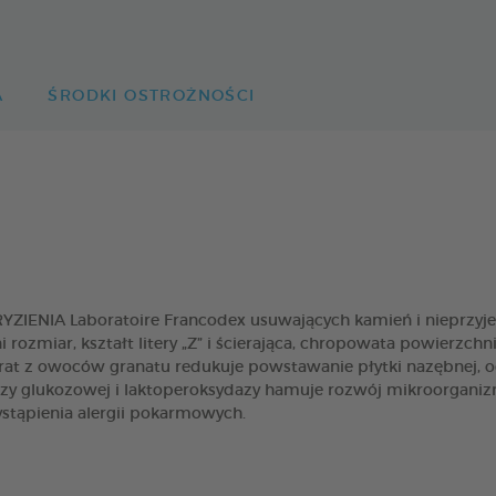
A
ŚRODKI OSTROŻNOŚCI
ENIA Laboratoire Francodex usuwających kamień i nieprzyjem
rozmiar, kształt litery „Z” i ścierająca, chropowata powierzch
at z owoców granatu redukuje powstawanie płytki nazębnej, o
 glukozowej i laktoperoksydazy hamuje rozwój mikroorganiz
stąpienia alergii pokarmowych.