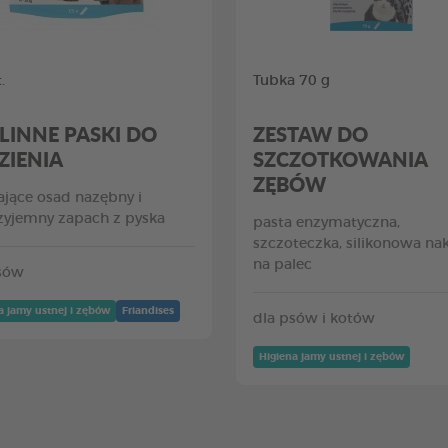
.
Tubka 70 g
LINNE PASKI DO
ZESTAW DO
ZIENIA
SZCZOTKOWANIA
ZĘBÓW
jące osad nazębny i
zyjemny zapach z pyska
pasta enzymatyczna,
szczoteczka, silikonowa na
na palec
sów
a jamy ustnej i zębów
Friandises
dla psów i kotów
Higiena jamy ustnej i zębów