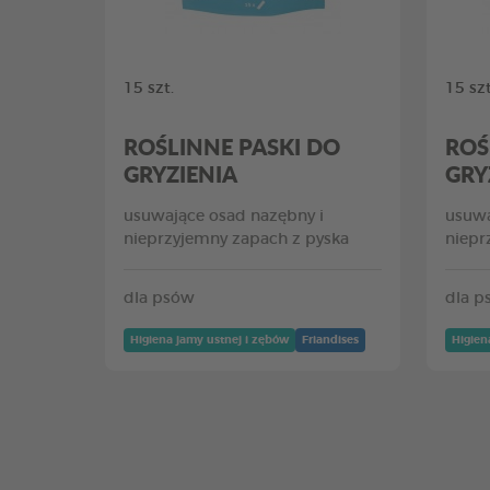
15 szt.
15 szt
ROŚLINNE PASKI DO
ROŚ
GRYZIENIA
GRY
usuwające osad nazębny i
usuwa
nieprzyjemny zapach z pyska
niepr
dla psów
dla p
Higiena jamy ustnej i zębów
Friandises
Higien