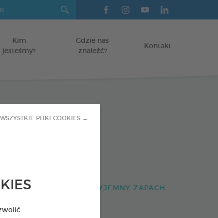
Kim
Gdzie nas
Kontakt
jesteśmy?
znaleźć?
ne paski do
WSZYSTKIE PLIKI COOKIES →
nia
KIES
SAD NAZĘBNY I NIEPRZYJEMNY ZAPACH
zwolić