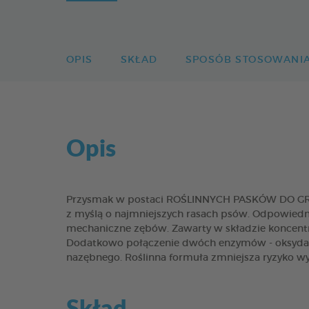
OPIS
SKŁAD
SPOSÓB STOSOWANI
Opis
Przysmak w postaci ROŚLINNYCH PASKÓW DO GRYZI
z myślą o najmniejszych rasach psów. Odpowiedni 
mechaniczne zębów. Zawarty w składzie koncentr
Dodatkowo połączenie dwóch enzymów - oksydazy
nazębnego. Roślinna formuła zmniejsza ryzyko wy
Skład