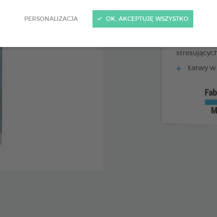
Połączen
PERSONALIZACJA
OK, AKCEPTUJĘ WSZYSTKO
waleriana + 
Idealny
stresującyc
Łatwy w 