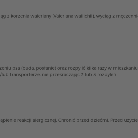
iąg z korzenia waleriany (Valeriana wallichii), wyciąg z męczenni
czeniu psa (buda, posłanie) oraz rozpylić kilka razy w mieszk
 transporterze, nie przekraczając 2 lub 3 rozpyleń.
ienie reakcji alergicznej. Chronić przed dziećmi. Przed użyc