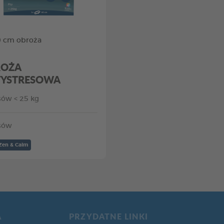
0 cm obroża
ROŻA
YSTRESOWA
sów < 25 kg
sów
Zen & Calm
A
PRZYDATNE LINKI