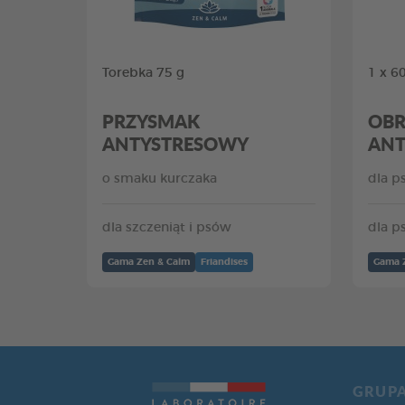
Torebka 75 g
1 x 6
PRZYSMAK
OB
ANTYSTRESOWY
ANT
o smaku kurczaka
dla p
dla szczeniąt i psów
dla p
Gama Zen & Calm
Friandises
Gama 
GRUP