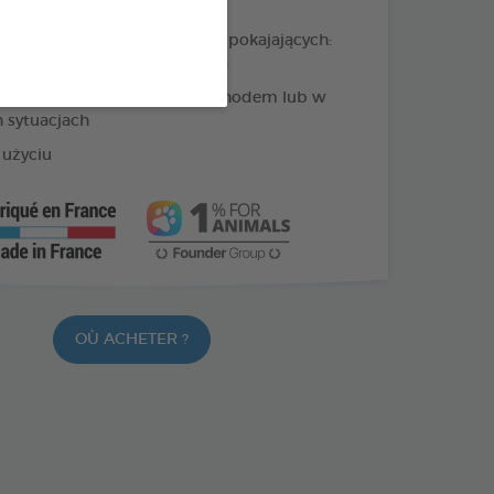
ie roślin o właściwościach uspokajających:
passiflora + głóg + kocimiętka
 w przypadku podróży samochodem lub w
h sytuacjach
użyciu
OÙ ACHETER ?