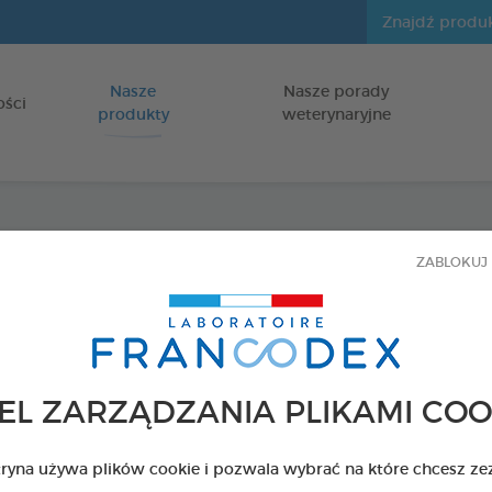
Nasze
Nasze porady
Idź do zawartości
ości
produkty
weterynaryjne
Spray
ZABLOKUJ 
dla szczeniąt
Spray 100 ml
Kod 170315 - EAN 
EL ZARZĄDZANIA PLIKAMI COO
tryna używa plików cookie i pozwala wybrać na które chcesz ze