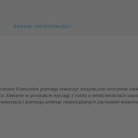
A
ŚRODKI OSTROŻNOŚCI
ratoire Francodex pomaga stworzyć bezpieczne otoczenie zw
Zawarte w produkcie wyciągi z roślin o właściwościach uspokaj
zwierzęcia i pomogą uniknąć niepożądanych zachowań wywołany