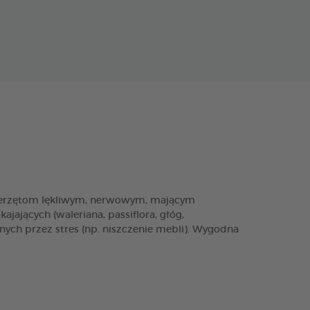
ierzętom lękliwym, nerwowym, mającym
ających (waleriana, passiflora, głóg,
ch przez stres (np. niszczenie mebli). Wygodna