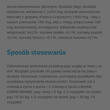
woda destylowana, gliceryna. Dodatki (/kg): dodatki
odżywcze: witamina C 2250 mg, dodatki sensoryczne:
ekstrakt z granatu (Punica Granatum) 1000 mg - olej z
nasion pietruszki 100 mg, olej z mięty pieprzowej 100
mg, konserwanty, emulgatory. Składniki analityczne:
wilgotność 99,2%, surowe białko <0,1%, surowy popiół
<0,1%, surowy tłuszcz <0,1%, celuloza surowa <0,1%.
Sposób stosowania
Odblokować końcówkę przekręcając szyjkę w lewo i w
dół. Rozpylić produkt do pyska zwierzęcia na zęby i
dziąsła. Stosować codziennie, pomiędzy posiłkami dla
uzyskania optymalnej skuteczności. Stosować od 2
miesiąca życia u psów i 3 miesiąca życia u kotów. ·
DAWKOWANIE: psy i koty < 5 kg: 2-3 rozpyleń na dzień;
psy 10-30 kg: 4-5 rozpyleń na dzień; psy > 30 kg: 10
rozpyleń.