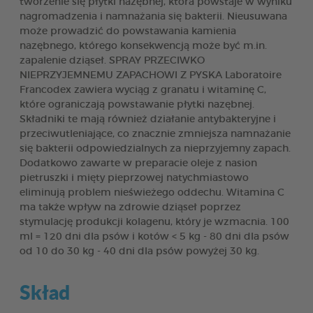
tworzenie się płytki nazębnej, która powstaje w wyniku
nagromadzenia i namnażania się bakterii. Nieusuwana
może prowadzić do powstawania kamienia
nazębnego, którego konsekwencją może być m.in.
zapalenie dziąseł. SPRAY PRZECIWKO
NIEPRZYJEMNEMU ZAPACHOWI Z PYSKA Laboratoire
Francodex zawiera wyciąg z granatu i witaminę C,
które ograniczają powstawanie płytki nazębnej.
Składniki te mają również działanie antybakteryjne i
przeciwutleniające, co znacznie zmniejsza namnażanie
się bakterii odpowiedzialnych za nieprzyjemny zapach.
Dodatkowo zawarte w preparacie oleje z nasion
pietruszki i mięty pieprzowej natychmiastowo
eliminują problem nieświeżego oddechu. Witamina C
ma także wpływ na zdrowie dziąseł poprzez
stymulację produkcji kolagenu, który je wzmacnia. 100
ml = 120 dni dla psów i kotów < 5 kg - 80 dni dla psów
od 10 do 30 kg - 40 dni dla psów powyżej 30 kg.
Skład