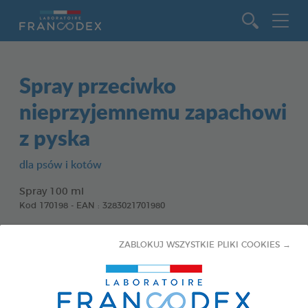
Idź do zawartości
Spray przeciwko
nieprzyjemnemu zapachowi
z pyska
dla psów i kotów
Spray 100 ml
Kod 170198 - EAN : 3283021701980
ZABLOKUJ WSZYSTKIE PLIKI COOKIES →