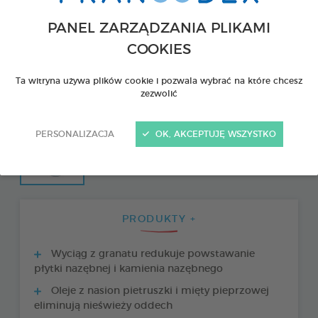
PANEL ZARZĄDZANIA PLIKAMI
COOKIES
Ta witryna używa plików cookie i pozwala wybrać na które chcesz
zezwolić
PERSONALIZACJA
OK, AKCEPTUJĘ WSZYSTKO
PRODUKTY +
Wyciąg z granatu redukuje powstawanie
płytki nazębnej i kamienia nazębnego
Oleje z nasion pietruszki i mięty pieprzowej
eliminują nieświeży oddech