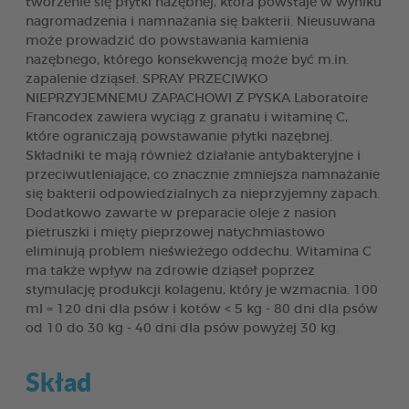
tworzenie się płytki nazębnej, która powstaje w wyniku
nagromadzenia i namnażania się bakterii. Nieusuwana
może prowadzić do powstawania kamienia
nazębnego, którego konsekwencją może być m.in.
zapalenie dziąseł. SPRAY PRZECIWKO
NIEPRZYJEMNEMU ZAPACHOWI Z PYSKA Laboratoire
Francodex zawiera wyciąg z granatu i witaminę C,
które ograniczają powstawanie płytki nazębnej.
Składniki te mają również działanie antybakteryjne i
przeciwutleniające, co znacznie zmniejsza namnażanie
się bakterii odpowiedzialnych za nieprzyjemny zapach.
Dodatkowo zawarte w preparacie oleje z nasion
pietruszki i mięty pieprzowej natychmiastowo
eliminują problem nieświeżego oddechu. Witamina C
ma także wpływ na zdrowie dziąseł poprzez
stymulację produkcji kolagenu, który je wzmacnia. 100
ml = 120 dni dla psów i kotów < 5 kg - 80 dni dla psów
od 10 do 30 kg - 40 dni dla psów powyżej 30 kg.
Skład