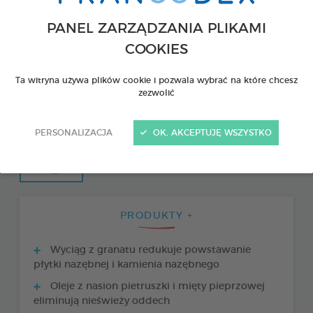
PANEL ZARZĄDZANIA PLIKAMI
COOKIES
Ta witryna używa plików cookie i pozwala wybrać na które chcesz
zezwolić
PERSONALIZACJA
OK, AKCEPTUJĘ WSZYSTKO
PRODUKTY +
Wyciąg z granatu redukuje powstawanie
płytki nazębnej i kamienia nazębnego
Oleje z nasion pietruszki i mięty pieprzowej
eliminują nieświeży oddech