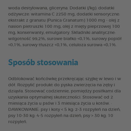
woda destylowana, gliceryna. Dodatki (/kg): dodatki
odżywcze: witamina C 2250 mg, dodatki sensoryczne:
ekstrakt z granatu (Punica Granatum) 1000 mg - olej z
nasion pietruszki 100 mg, olej z mięty pieprzowej 100
mg, konserwanty, emulgatory. Składniki analityczne:
wilgotność 99,2%, surowe białko <0,1%, surowy popiół
<0,1%, surowy tłuszcz <0,1%, celuloza surowa <0,1%.
Sposób stosowania
Odblokować końcówkę przekręcając szyjkę w lewo i w
dół. Rozpylić produkt do pyska zwierzęcia na zęby i
dziąsła. Stosować codziennie, pomiędzy posiłkami dla
uzyskania optymalnej skuteczności. Stosować od 2
miesiąca życia u psów i 3 miesiąca życia u kotów. ·
DAWKOWANIE: psy i koty < 5 kg: 2-3 rozpyleń na dzień;
psy 10-30 kg: 4-5 rozpyleń na dzień; psy > 30 kg: 10
rozpyleń.