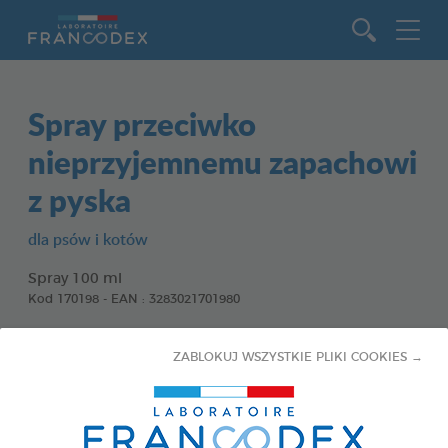
Idź do zawartości
Spray przeciwko
nieprzyjemnemu zapachowi
z pyska
dla psów i kotów
Spray 100 ml
Kod 170198 - EAN : 3283021701980
ZABLOKUJ WSZYSTKIE PLIKI COOKIES →