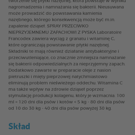
tworzenie się płytki nazębnej, która powstaje w wyniku
nagromadzenia i namnażania się bakterii. Nieusuwana
może prowadzić do powstawania kamienia
nazębnego, którego konsekwencją może być m.in.
zapalenie dziąseł. SPRAY PRZECIWKO
NIEPRZYJEMNEMU ZAPACHOWI Z PYSKA Laboratoire
Francodex zawiera wyciąg z granatu i witaminę C,
które ograniczają powstawanie płytki nazębnej.
Składniki te mają również działanie antybakteryjne i
przeciwutleniające, co znacznie zmniejsza namnażanie
się bakterii odpowiedzialnych za nieprzyjemny zapach.
Dodatkowo zawarte w preparacie oleje z nasion
pietruszki i mięty pieprzowej natychmiastowo
eliminują problem nieświeżego oddechu. Witamina C
ma także wpływ na zdrowie dziąseł poprzez
stymulację produkcji kolagenu, który je wzmacnia. 100
ml = 120 dni dla psów i kotów < 5 kg - 80 dni dla psów
od 10 do 30 kg - 40 dni dla psów powyżej 30 kg.
Skład