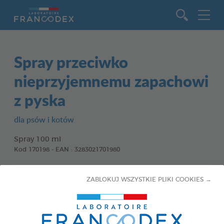
Idź do zawartości
Spray przeciwko
nieprzyjemnemu zapachowi
z pyska
dla psów i kotów
Spray 100 ml
Kod 170198 - EAN : 3283021701980
ZABLOKUJ WSZYSTKIE PLIKI COOKIES →