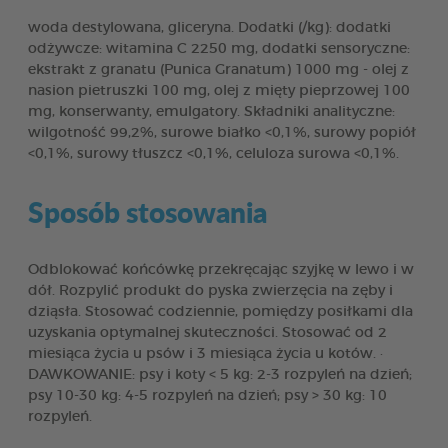
woda destylowana, gliceryna. Dodatki (/kg): dodatki
odżywcze: witamina C 2250 mg, dodatki sensoryczne:
ekstrakt z granatu (Punica Granatum) 1000 mg - olej z
nasion pietruszki 100 mg, olej z mięty pieprzowej 100
mg, konserwanty, emulgatory. Składniki analityczne:
wilgotność 99,2%, surowe białko <0,1%, surowy popiół
<0,1%, surowy tłuszcz <0,1%, celuloza surowa <0,1%.
Sposób stosowania
Odblokować końcówkę przekręcając szyjkę w lewo i w
dół. Rozpylić produkt do pyska zwierzęcia na zęby i
dziąsła. Stosować codziennie, pomiędzy posiłkami dla
uzyskania optymalnej skuteczności. Stosować od 2
miesiąca życia u psów i 3 miesiąca życia u kotów. ·
DAWKOWANIE: psy i koty < 5 kg: 2-3 rozpyleń na dzień;
psy 10-30 kg: 4-5 rozpyleń na dzień; psy > 30 kg: 10
rozpyleń.