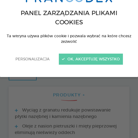
PANEL ZARZĄDZANIA PLIKAMI
COOKIES
Ta witryna używa plików cookie i pozwala wybrać na które chcesz
zezwolić
PERSONALIZACJA
OK, AKCEPTUJĘ WSZYSTKO
PRODUKTY +
Wyciąg z granatu redukuje powstawanie
płytki nazębnej i kamienia nazębnego
Oleje z nasion pietruszki i mięty pieprzowej
eliminują nieświeży oddech