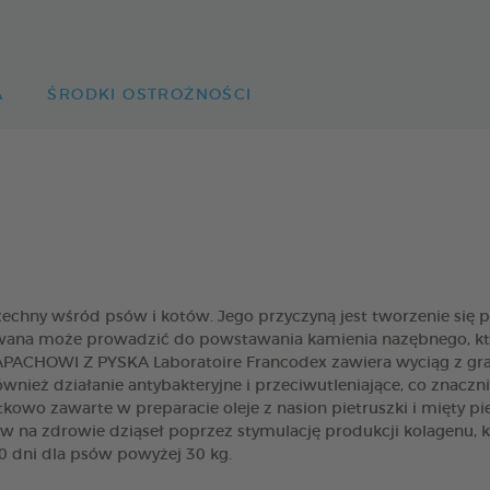
A
ŚRODKI OSTROŻNOŚCI
hny wśród psów i kotów. Jego przyczyną jest tworzenie się pł
suwana może prowadzić do powstawania kamienia nazębnego, kt
HOWI Z PYSKA Laboratoire Francodex zawiera wyciąg z granat
wnież działanie antybakteryjne i przeciwutleniające, co znaczn
kowo zawarte w preparacie oleje z nasion pietruszki i mięty 
na zdrowie dziąseł poprzez stymulację produkcji kolagenu, kt
40 dni dla psów powyżej 30 kg.