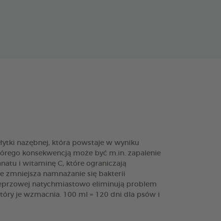
ytki nazębnej, która powstaje w wyniku
órego konsekwencją może być m.in. zapalenie
u i witaminę C, które ograniczają
ie zmniejsza namnażanie się bakterii
pieprzowej natychmiastowo eliminują problem
óry je wzmacnia. 100 ml = 120 dni dla psów i