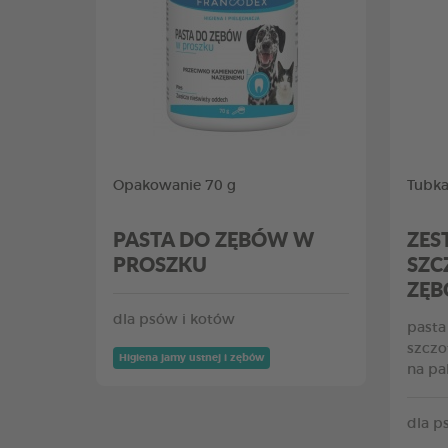
Opakowanie 70 g
Tubka
PASTA DO ZĘBÓW W
ZES
PROSZKU
SZC
ZĘ
dla psów i kotów
pasta
szczo
Higiena jamy ustnej i zębów
na pa
dla p