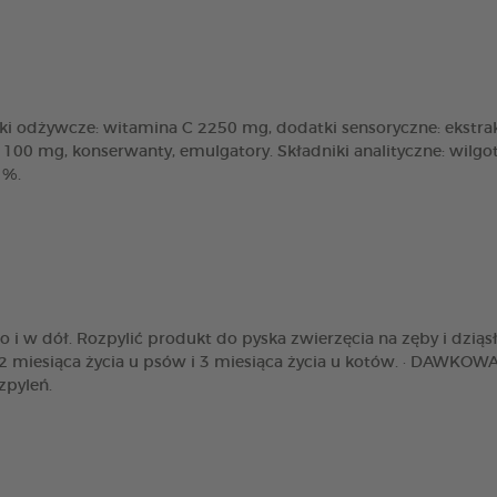
tki odżywcze: witamina C 2250 mg, dodatki sensoryczne: ekstrak
j 100 mg, konserwanty, emulgatory. Składniki analityczne: wilg
1%.
i w dół. Rozpylić produkt do pyska zwierzęcia na zęby i dziąs
miesiąca życia u psów i 3 miesiąca życia u kotów. · DAWKOWANIE
zpyleń.