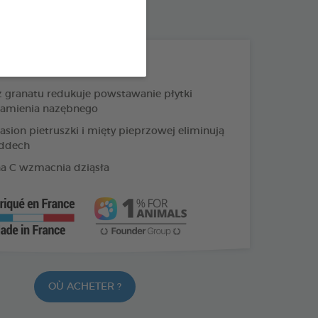
: 3283021701980
PRODUKTY +
 granatu redukuje powstawanie płytki
 kamienia nazębnego
asion pietruszki i mięty pieprzowej eliminują
oddech
a C wzmacnia dziąsła
OÙ ACHETER ?