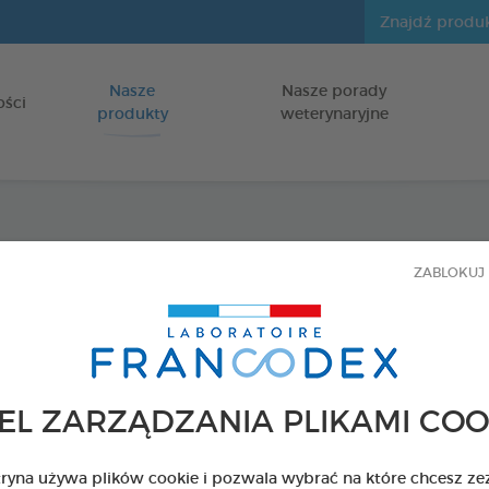
Nasze
Nasze porady
Idź do zawartości
ości
produkty
weterynaryjne
Spray
ZABLOKUJ 
niepr
zapach
EL ZARZĄDZANIA PLIKAMI COO
dla psów i k
tryna używa plików cookie i pozwala wybrać na które chcesz ze
Spray 100 ml