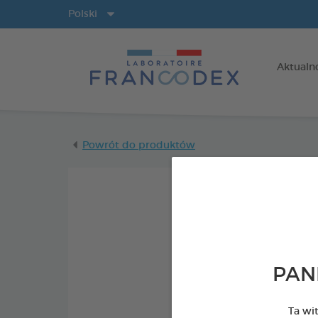
Języki
Polski
Aktualn
Powrót do produktów
PAN
Ta wi