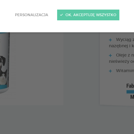
Kod 170198 - EAN 
PERSONALIZACJA
OK, AKCEPTUJĘ WSZYSTKO
Wyciąg z
nazębnej i
Oleje z n
nieświeży 
Witamin