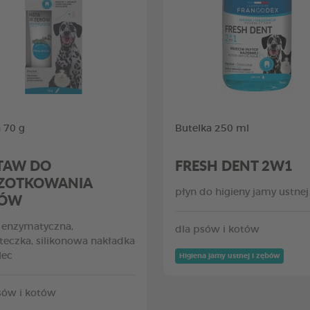
 70 g
Butelka 250 ml
TAW DO
FRESH DENT 2W1
ZOTKOWANIA
płyn do higieny jamy ustnej
BÓW
 enzymatyczna,
dla psów i kotów
teczka, silikonowa nakładka
lec
Higiena jamy ustnej i zębów
sów i kotów