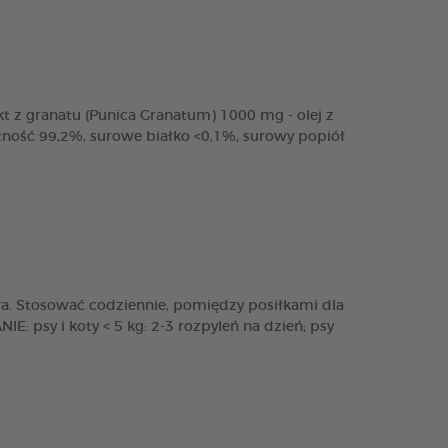
t z granatu (Punica Granatum) 1000 mg - olej z
otność 99,2%, surowe białko <0,1%, surowy popiół
ła. Stosować codziennie, pomiędzy posiłkami dla
: psy i koty < 5 kg: 2-3 rozpyleń na dzień; psy