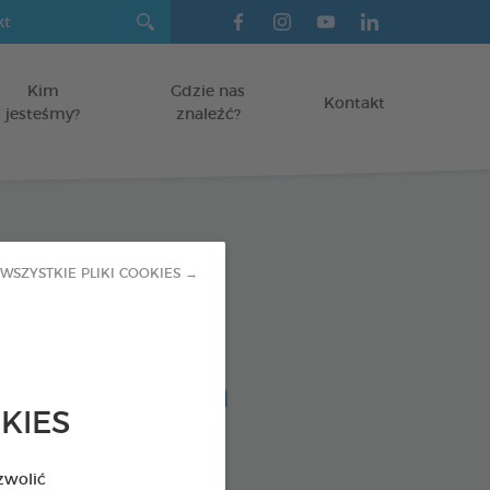
Kim
Gdzie nas
Kontakt
jesteśmy?
znaleźć?
 przeciwko
WSZYSTKIE PLIKI COOKIES →
zyjemnemu
owi z pyska
KIES
otów
zwolić