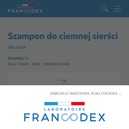
Idź do zawartości
Szampon do ciemnej sierści
dla psów
Butelka 1l
Kod 172443 - EAN : 3283021724439
ZABLOKUJ WSZYSTKIE PLIKI COOKIES →