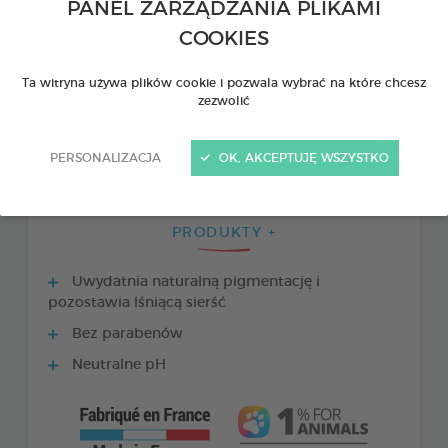
PANEL ZARZĄDZANIA PLIKAMI
COOKIES
Ta witryna używa plików cookie i pozwala wybrać na które chcesz
zezwolić
PERSONALIZACJA
OK, AKCEPTUJĘ WSZYSTKO
PRODUKTY +
Uwydatnia naturalną pigmentację i
pozostawia lśniącą sierść
Bez parabenów
Neutralne pH