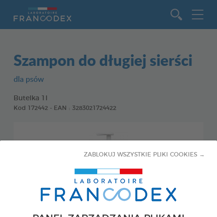
Idź do zawartości
Szampon do długiej sierści
dla psów
Butelka 1l
Kod 172442 - EAN : 3283021724422
ZABLOKUJ WSZYSTKIE PLIKI COOKIES →