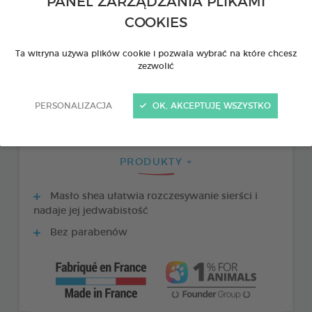
PANEL ZARZĄDZANIA PLIKAMI
COOKIES
Ta witryna używa plików cookie i pozwala wybrać na które chcesz
zezwolić
PERSONALIZACJA
OK, AKCEPTUJĘ WSZYSTKO
PRODUKTY +
Masło shea ułatwia rozczesywanie sierści i
nadaje jej jedwabistość
Bez parabenów