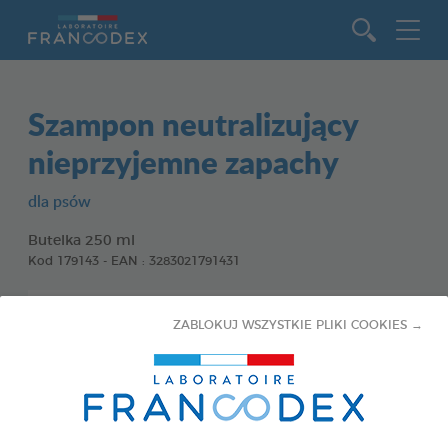
Idź do zawartości
Szampon neutralizujący
nieprzyjemne zapachy
dla psów
Butelka 250 ml
Kod 179143 - EAN : 3283021791431
ZABLOKUJ WSZYSTKIE PLIKI COOKIES →