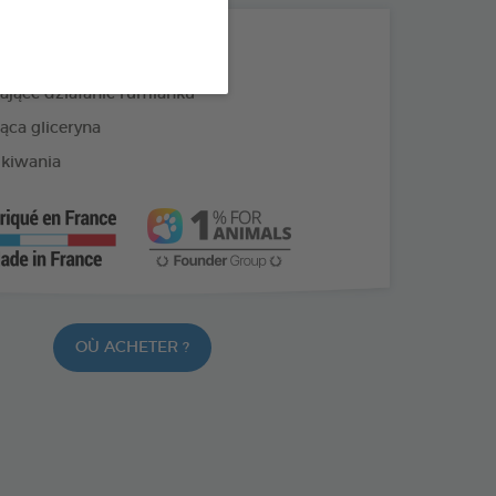
PRODUKTY +
jące działanie rumianku
ąca gliceryna
kiwania
OÙ ACHETER ?