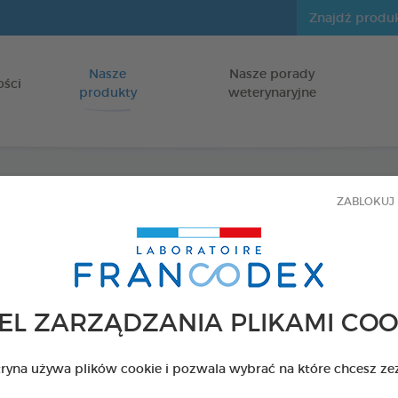
Nasze
Nasze porady
Idź do zawartości
ości
produkty
weterynaryjne
ZABLOKUJ 
Szamp
spłuki
dla psów
EL ZARZĄDZANIA PLIKAMI COO
Butelka z pomp
tryna używa plików cookie i pozwala wybrać na które chcesz ze
Kod 172465 - EAN 