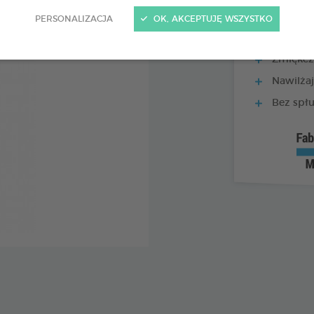
PERSONALIZACJA
OK, AKCEPTUJĘ WSZYSTKO
Zmiękcza
Nawilżaj
Bez spłu