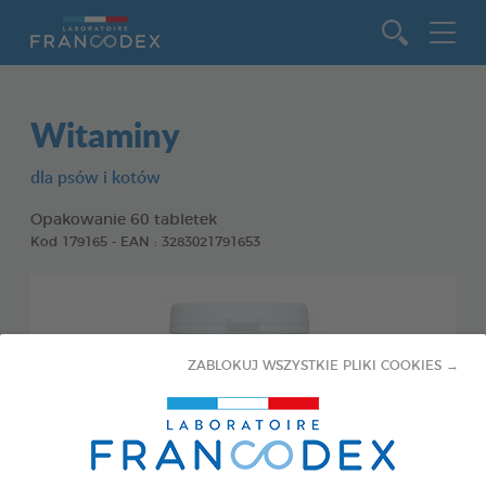
Idź do zawartości
Witaminy
dla psów i kotów
Opakowanie 60 tabletek
Kod 179165 - EAN : 3283021791653
ZABLOKUJ WSZYSTKIE PLIKI COOKIES →