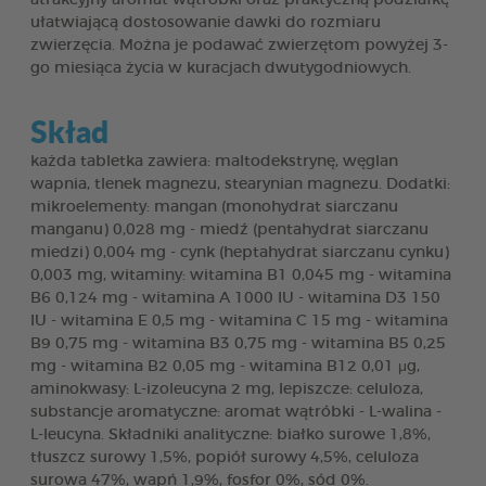
ułatwiającą dostosowanie dawki do rozmiaru
zwierzęcia. Można je podawać zwierzętom powyżej 3-
go miesiąca życia w kuracjach dwutygodniowych.
Skład
każda tabletka zawiera: maltodekstrynę, węglan
wapnia, tlenek magnezu, stearynian magnezu. Dodatki:
mikroelementy: mangan (monohydrat siarczanu
manganu) 0,028 mg - miedź (pentahydrat siarczanu
miedzi) 0,004 mg - cynk (heptahydrat siarczanu cynku)
0,003 mg, witaminy: witamina B1 0,045 mg - witamina
B6 0,124 mg - witamina A 1000 IU - witamina D3 150
IU - witamina E 0,5 mg - witamina C 15 mg - witamina
B9 0,75 mg - witamina B3 0,75 mg - witamina B5 0,25
mg - witamina B2 0,05 mg - witamina B12 0,01 μg,
aminokwasy: L-izoleucyna 2 mg, lepiszcze: celuloza,
substancje aromatyczne: aromat wątróbki - L-walina -
L-leucyna. Składniki analityczne: białko surowe 1,8%,
tłuszcz surowy 1,5%, popiół surowy 4,5%, celuloza
surowa 47%, wapń 1,9%, fosfor 0%, sód 0%.