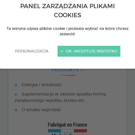
PANEL ZARZĄDZANIA PLIKAMI
COOKIES
Ta witryna używa plików cookie i pozwala wybrać na które chcesz
zezwolić
PERSONALIZACJA
OK, AKCEPTUJĘ WSZYSTKO
PRODUKTY +
Energia i witalność
Suplementacja w okresie spadku formy,
zwiększonego wysiłku, stresu etc.
O smaku wątróbki