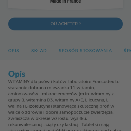
OÙ ACHETER ?
OPIS
SKŁAD
SPOSÓB STOSOWANIA
ŚR
Opis
WITAMINY dla psów i kotów Laboratoire Francodex to
starannie dobrana mieszanka 11 witamin,
aminokwasów i mikroelementów (m.in. witaminy z
grupy B, witamina D3, witaminy A+E, L-leucyna, L-
walina i L-izoleucyna) stanowiąca skuteczną broń w
walce o zdrowie i dobre samopoczucie zwierzęcia,
zwłaszcza w okresie wzrostu, wysiłku,
rekonwalescencji, ciąży czy laktacji. Tabletki mają
atrakcyjny aromat wątróbki oraz praktyczną podziałkę