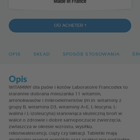
OÙ ACHETER ?
OPIS
SKŁAD
SPOSÓB STOSOWANIA
ŚR
Opis
WITAMINY dla psów i kotów Laboratoire Francodex to
starannie dobrana mieszanka 11 witamin,
aminokwasów i mikroelementów (m.in. witaminy z
grupy B, witamina D3, witaminy A+E, L-leucyna, L-
walina i L-izoleucyna) stanowiąca skuteczną broń w
walce o zdrowie i dobre samopoczucie zwierzęcia,
zwłaszcza w okresie wzrostu, wysiłku,
rekonwalescencji, ciąży czy laktacji. Tabletki mają
atrakcyjny aromat wątróbki oraz praktyczną podziałkę