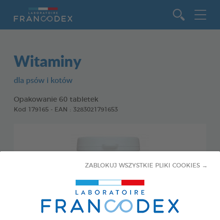
Idź do zawartości
Witaminy
dla psów i kotów
Opakowanie 60 tabletek
Kod 179165 - EAN : 3283021791653
ZABLOKUJ WSZYSTKIE PLIKI COOKIES →