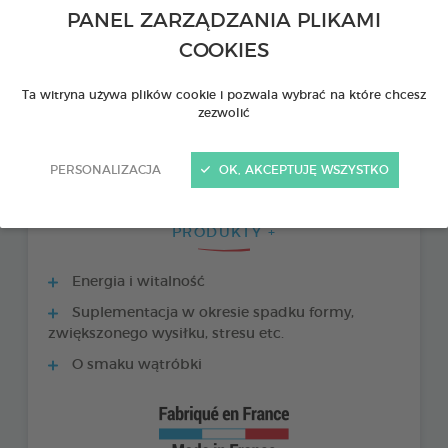
PANEL ZARZĄDZANIA PLIKAMI
COOKIES
Ta witryna używa plików cookie i pozwala wybrać na które chcesz
zezwolić
PERSONALIZACJA
OK, AKCEPTUJĘ WSZYSTKO
PRODUKTY +
Energia i witalność
Suplementacja w okresie spadku formy,
zwiększonego wysiłku, stresu etc.
O smaku wątróbki