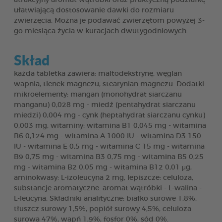
ułatwiającą dostosowanie dawki do rozmiaru
zwierzęcia. Można je podawać zwierzętom powyżej 3-
go miesiąca życia w kuracjach dwutygodniowych.
Skład
każda tabletka zawiera: maltodekstrynę, węglan
wapnia, tlenek magnezu, stearynian magnezu. Dodatki:
mikroelementy: mangan (monohydrat siarczanu
manganu) 0,028 mg - miedź (pentahydrat siarczanu
miedzi) 0,004 mg - cynk (heptahydrat siarczanu cynku)
0,003 mg, witaminy: witamina B1 0,045 mg - witamina
B6 0,124 mg - witamina A 1000 IU - witamina D3 150
IU - witamina E 0,5 mg - witamina C 15 mg - witamina
B9 0,75 mg - witamina B3 0,75 mg - witamina B5 0,25
mg - witamina B2 0,05 mg - witamina B12 0,01 μg,
aminokwasy: L-izoleucyna 2 mg, lepiszcze: celuloza,
substancje aromatyczne: aromat wątróbki - L-walina -
L-leucyna. Składniki analityczne: białko surowe 1,8%,
tłuszcz surowy 1,5%, popiół surowy 4,5%, celuloza
surowa 47%, wapń 1,9%, fosfor 0%, sód 0%.