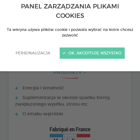
PANEL ZARZĄDZANIA PLIKAMI
COOKIES
Ta witryna używa plików cookie i pozwala wybrać na które chcesz
zezwolić
PERSONALIZACJA
OK, AKCEPTUJĘ WSZYSTKO
PRODUKTY +
Energia i witalność
Suplementacja w okresie spadku formy,
zwiększonego wysiłku, stresu etc.
O smaku wątróbki