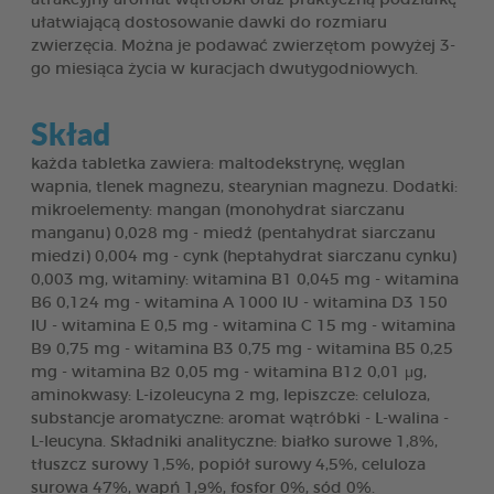
ułatwiającą dostosowanie dawki do rozmiaru
zwierzęcia. Można je podawać zwierzętom powyżej 3-
go miesiąca życia w kuracjach dwutygodniowych.
Skład
każda tabletka zawiera: maltodekstrynę, węglan
wapnia, tlenek magnezu, stearynian magnezu. Dodatki:
mikroelementy: mangan (monohydrat siarczanu
manganu) 0,028 mg - miedź (pentahydrat siarczanu
miedzi) 0,004 mg - cynk (heptahydrat siarczanu cynku)
0,003 mg, witaminy: witamina B1 0,045 mg - witamina
B6 0,124 mg - witamina A 1000 IU - witamina D3 150
IU - witamina E 0,5 mg - witamina C 15 mg - witamina
B9 0,75 mg - witamina B3 0,75 mg - witamina B5 0,25
mg - witamina B2 0,05 mg - witamina B12 0,01 μg,
aminokwasy: L-izoleucyna 2 mg, lepiszcze: celuloza,
substancje aromatyczne: aromat wątróbki - L-walina -
L-leucyna. Składniki analityczne: białko surowe 1,8%,
tłuszcz surowy 1,5%, popiół surowy 4,5%, celuloza
surowa 47%, wapń 1,9%, fosfor 0%, sód 0%.