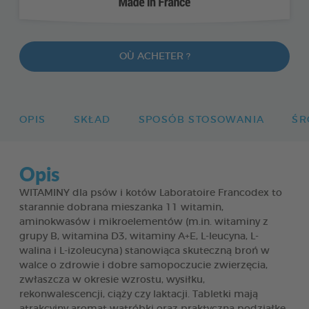
OÙ ACHETER ?
OPIS
SKŁAD
SPOSÓB STOSOWANIA
ŚR
Opis
WITAMINY dla psów i kotów Laboratoire Francodex to
starannie dobrana mieszanka 11 witamin,
aminokwasów i mikroelementów (m.in. witaminy z
grupy B, witamina D3, witaminy A+E, L-leucyna, L-
walina i L-izoleucyna) stanowiąca skuteczną broń w
walce o zdrowie i dobre samopoczucie zwierzęcia,
zwłaszcza w okresie wzrostu, wysiłku,
rekonwalescencji, ciąży czy laktacji. Tabletki mają
atrakcyjny aromat wątróbki oraz praktyczną podziałkę