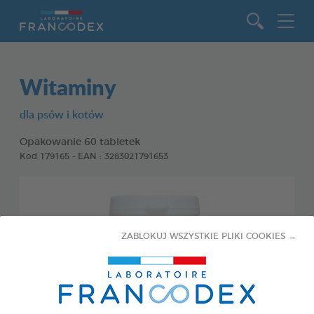
Idź do zawartości
Witaminy
dla psów i kotów
Opakowanie 60 tabletek
Kod 179165 - EAN : 3283021791653
ZABLOKUJ WSZYSTKIE PLIKI COOKIES →