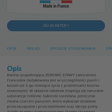
OÙ ACHETER ?
OPIS
SKŁAD
SPOSÓB STOSOWANIA
ŚR
Opis
Karma uzupełniająca ZDROWE STAWY Laboratoire
Francodex dedykowana jest w szczególności psom i
kotom od 3-go miesiąca życia z problemami kostno-
stawowymi. W składzie tabletek znajdują się naturalne
substancje roślinne: hakorośl rozesłana, potocznie
zwana czarcim pazurem, która wykazuje działanie
przeciwzapalne i przeciwbólowe oraz skrzyp polny -
źródło krzemu wzmacniającego tkankę chrzęstną.