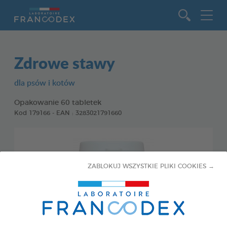
Idź do zawartości
Zdrowe stawy
dla psów i kotów
Opakowanie 60 tabletek
Kod 179166 - EAN : 3283021791660
ZABLOKUJ WSZYSTKIE PLIKI COOKIES →