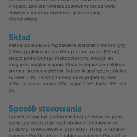
Preparat zawiera również zbawienne dla zdrowia
stawów chondroprotektory – glukozaminę i
chondroitynę.
Skład
Każda tabletka 840mg zawiera: siarczan chondroityny
(135mg), glukozaminę (30mg), czarci pazur (50mg),
skrzyp polny (50mg), maltodekstrynę, stearynian
magnezu, węglan wapnia. Dodatki: lepiszcze: celuloza,
aromat: aromat wątróbki. Składniki analityczne: białko
surowe 1,8%, tłuszcz surowy 1,5%, popiół surowy
4,5%, celuloza surowa 47%, wapń 1,9%, fosfor 0%, sód
0%.
Sposób stosowania
Tabletki mogą być podawane bezpośrednio do jamy
ustnej zwierzęcia lub rozdrobnione i dodawane do
pokarmu. DAWKOWANIE: psy i koty < 10 kg: ½ tabletki
dziennie; Psy 10 -20 kg: 1 tabletka dziennie; Psy > 20 kg: