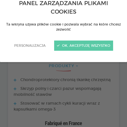
PANEL ZARZĄDZANIA PLIKAMI
COOKIES
Ta witryna używa plików cookie i pozwala wybrać na które chcesz
zezwolić
PERSONALIZACJA
OK, AKCEPTUJĘ WSZYSTKO
PRODUKTY +
Chondroprotektory chronią tkankę chrzęstną
Skrzyp polny i czarci pazur wspomagają
mobilność stawów
Stosować w ramach cykli kuracji wraz z
kapsułkami omega-3