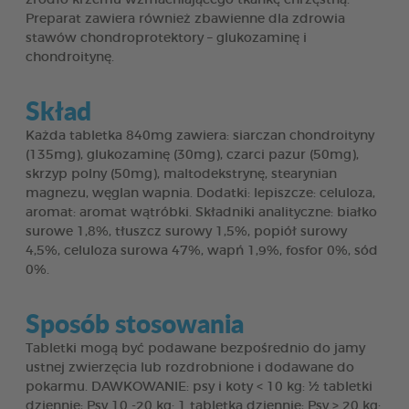
Preparat zawiera również zbawienne dla zdrowia
stawów chondroprotektory – glukozaminę i
chondroitynę.
Skład
Każda tabletka 840mg zawiera: siarczan chondroityny
(135mg), glukozaminę (30mg), czarci pazur (50mg),
skrzyp polny (50mg), maltodekstrynę, stearynian
magnezu, węglan wapnia. Dodatki: lepiszcze: celuloza,
aromat: aromat wątróbki. Składniki analityczne: białko
surowe 1,8%, tłuszcz surowy 1,5%, popiół surowy
4,5%, celuloza surowa 47%, wapń 1,9%, fosfor 0%, sód
0%.
Sposób stosowania
Tabletki mogą być podawane bezpośrednio do jamy
ustnej zwierzęcia lub rozdrobnione i dodawane do
pokarmu. DAWKOWANIE: psy i koty < 10 kg: ½ tabletki
dziennie; Psy 10 -20 kg: 1 tabletka dziennie; Psy > 20 kg: