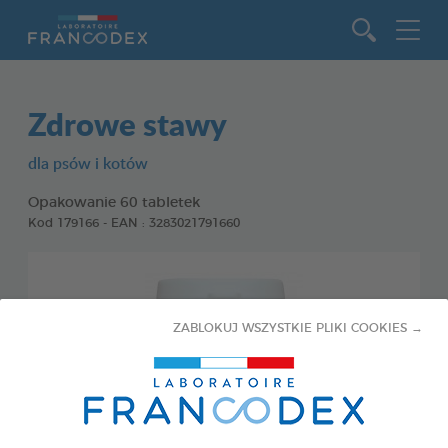
Idź do zawartości
Zdrowe stawy
dla psów i kotów
Opakowanie 60 tabletek
Kod 179166 - EAN : 3283021791660
ZABLOKUJ WSZYSTKIE PLIKI COOKIES →