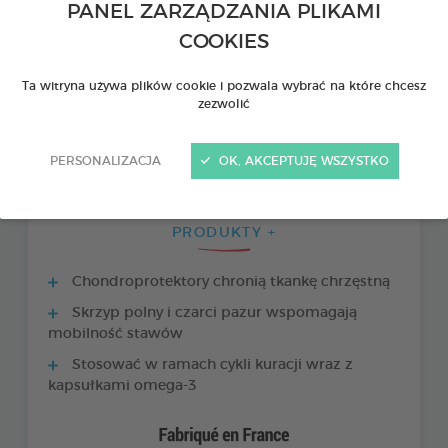
PANEL ZARZĄDZANIA PLIKAMI
COOKIES
Ta witryna używa plików cookie i pozwala wybrać na które chcesz
zezwolić
PERSONALIZACJA
OK, AKCEPTUJĘ WSZYSTKO
PRODUKTY +
Chondroprotektory chronią tkankę chrzęstną
Skrzyp polny i czarci pazur wspomagają
mobilność stawów
Stosować w ramach cykli kuracji wraz z
kapsułkami omega-3