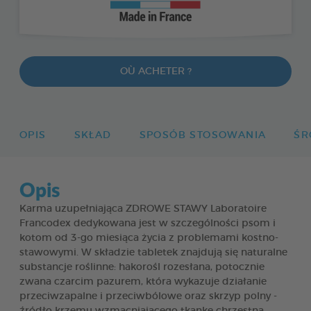
OÙ ACHETER ?
OPIS
SKŁAD
SPOSÓB STOSOWANIA
ŚR
Opis
Karma uzupełniająca ZDROWE STAWY Laboratoire
Francodex dedykowana jest w szczególności psom i
kotom od 3-go miesiąca życia z problemami kostno-
stawowymi. W składzie tabletek znajdują się naturalne
substancje roślinne: hakorośl rozesłana, potocznie
zwana czarcim pazurem, która wykazuje działanie
przeciwzapalne i przeciwbólowe oraz skrzyp polny -
źródło krzemu wzmacniającego tkankę chrzęstną.