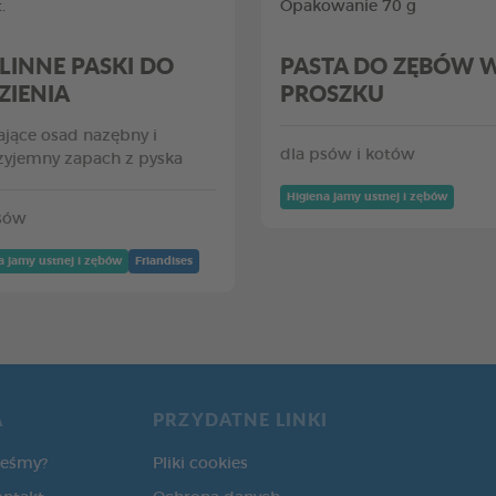
.
Opakowanie 70 g
LINNE PASKI DO
PASTA DO ZĘBÓW 
ZIENIA
PROSZKU
jące osad nazębny i
dla psów i kotów
zyjemny zapach z pyska
Higiena jamy ustnej i zębów
sów
a jamy ustnej i zębów
Friandises
A
PRZYDATNE LINKI
teśmy?
Pliki cookies