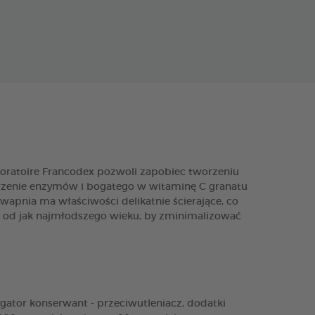
ratoire Francodex pozwoli zapobiec tworzeniu
łączenie enzymów i bogatego w witaminę C granatu
apnia ma właściwości delikatnie ścierające, co
j od jak najmłodszego wieku, by zminimalizować
lgator konserwant - przeciwutleniacz, dodatki