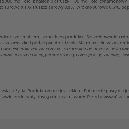
) 2000 mg - olej z nasion pietruszki 100 mg - olej cynamonowy 
łko surowe 0,1%, tłuszcz surowy 0,9%, włókno surowe 0,5%, po
wierzę ze smakiem i zapachem produktu. Szczotkowanie: nałożyć
y na szczoteczkę i podać psu do zlizania. Ma to na celu zaznajo
odnieść policzek zwierzęcia i rozprowadzić pastę w ilości wie
osować okrężne ruchy, jednocześnie przytrzymując żuchwę. Past
siąca życia. Produkt ten nie jest lekiem. Połknięcie pasty nie 
ić zwierzęciu stały dostęp do czystej wody. Przechowywać w s