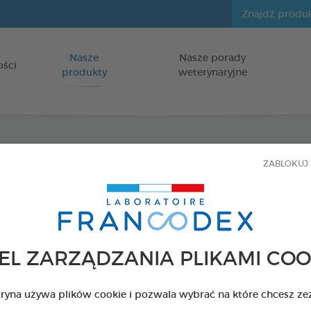
Nasze
Nasze porady
Idź do zawartości
ości
produkty
weterynaryjne
ZABLOKUJ 
Zesta
zębó
dla psów i k
EL ZARZĄDZANIA PLIKAMI COO
PASTA ENZYM
NAKŁADKA NA
tryna używa plików cookie i pozwala wybrać na które chcesz ze