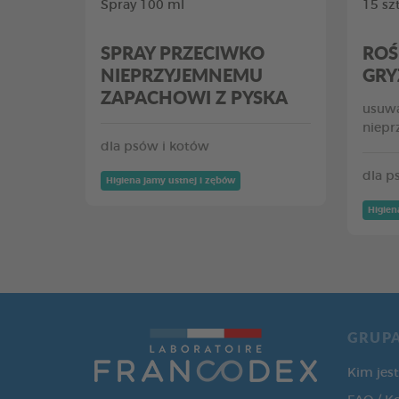
Spray 100 ml
15 szt
SPRAY PRZECIWKO
ROŚ
NIEPRZYJEMNEMU
GRY
ZAPACHOWI Z PYSKA
usuwa
niepr
dla psów i kotów
dla p
Higiena jamy ustnej i zębów
Higien
GRUP
Kim jes