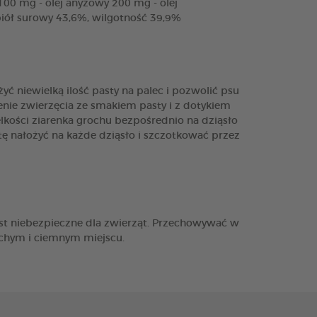
100 mg - olej anyżowy 200 mg - olej
piół surowy 43,6%, wilgotność 39,9%
 niewielką ilość pasty na palec i pozwolić psu
mienie zwierzęcia ze smakiem pasty i z dotykiem
lkości ziarenka grochu bezpośrednio na dziąsło
ę nałożyć na każde dziąsło i szczotkować przez
jest niebezpieczne dla zwierząt. Przechowywać w
uchym i ciemnym miejscu.