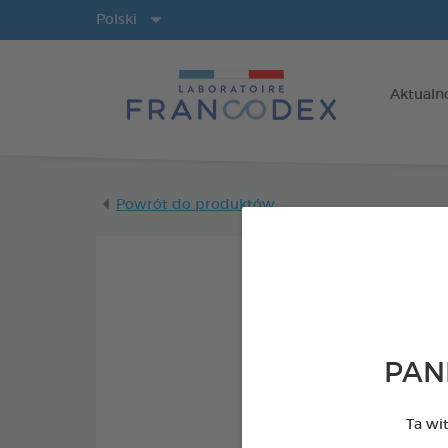
Języki
Polski
Aktualn
Powrót do produktów
PAN
Ta wi