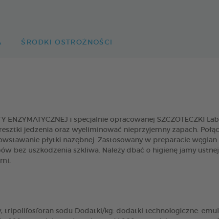
A
ŚRODKI OSTROŻNOŚCI
TY ENZYMATYCZNEJ i specjalnie opracowanej SZCZOTECZKI Labo
ć resztki jedzenia oraz wyeliminować nieprzyjemny zapach. Po
owstawanie płytki nazębnej. Zastosowany w preparacie węglan w
ów bez uszkodzenia szkliwa. Należy dbać o higienę jamy ustne
mi.
, tripolifosforan sodu Dodatki/kg: dodatki technologiczne: emu