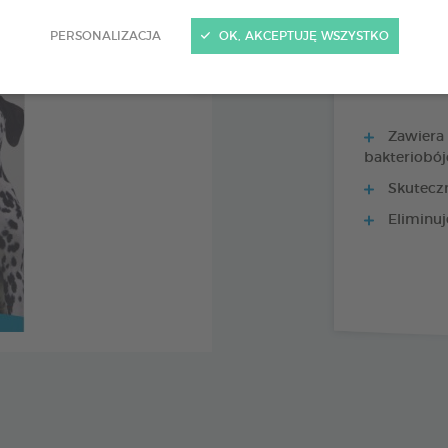
Tubka 70 g
Kod 179122 - EAN 
PERSONALIZACJA
OK, AKCEPTUJĘ WSZYSTKO
Zawiera 
bakteriobó
Skuteczn
Eliminuj