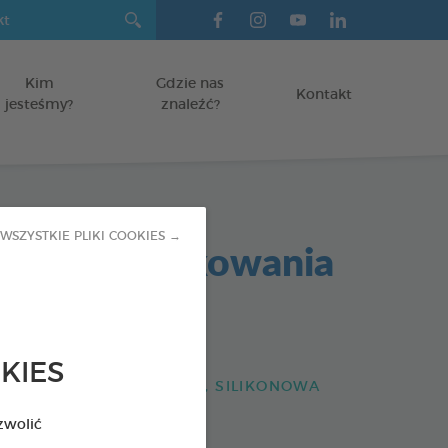
Kim
Gdzie nas
Kontakt
jesteśmy?
znaleźć?
WSZYSTKIE PLIKI COOKIES →
w do szczotkowania
w
otów
KIES
ATYCZNA, SZCZOTECZKA, SILIKONOWA
 PALEC
zwolić