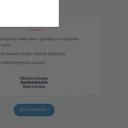
: 3283021791226
PRODUKTY +
enzymy i ekstrakt z granatu o działaniu
jczym
ie usuwa osad i resztki jedzenia
e nieprzyjemny zapach
OÙ ACHETER ?