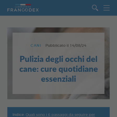
Vai al contenuto
CANI
Pubblicato il
14/08/24
Pulizia degli occhi del
cane: cure quotidiane
essenziali
Indice:
Quali sono i 6 passaggi da seguire per