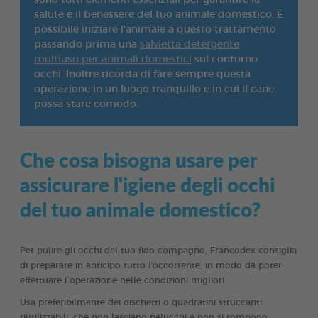
sono tutti elementi essenziali per garantire la
salute e il benessere del tuo animale domestico. È
possibile iniziare l'animale a questo trattamento
passando prima una
salvietta detergente
multiuso per animali domestici
sul contorno
occhi. Inoltre ricorda di fare sempre questa
operazione in un luogo tranquillo e in cui il cane
possa stare comodo.
Che cosa bisogna usare per
assicurare l'igiene degli occhi
del tuo animale domestico?
Per pulire gli occhi del tuo fido compagno, Francodex consiglia
di preparare in anticipo tutto l'occorrente, in modo da poter
effettuare l’operazione nelle condizioni migliori.
Usa preferibilmente dei dischetti o quadratini struccanti
riutilizzabili, che non lasciano pelucchi e non si rompono