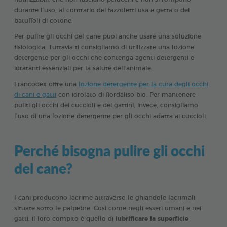
durante l’uso, al contrario dei fazzoletti usa e getta o dei
batuffoli di cotone.
Per pulire gli occhi del cane puoi anche usare una soluzione
fisiologica. Tuttavia ti consigliamo di utilizzare una lozione
detergente per gli occhi che contenga agenti detergenti e
idratanti essenziali per la salute dell'animale.
Francodex offre una
lozione detergente per la cura degli occhi
di cani e gatti
con idrolato di fiordaliso bio. Per mantenere
puliti gli occhi dei cuccioli e dei gattini, invece, consigliamo
l’uso di una lozione detergente per gli occhi adatta ai cuccioli.
Perché bisogna pulire gli occhi
del cane?
I cani producono lacrime attraverso le ghiandole lacrimali
situate sotto le palpebre. Così come negli esseri umani e nei
gatti, il loro compito è quello di
lubrificare la superficie