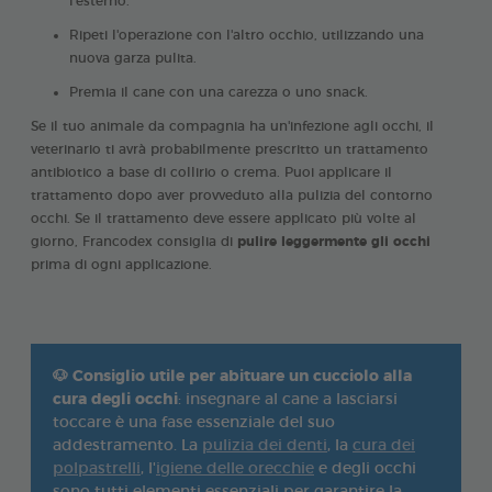
l'esterno.
Ripeti l'operazione con l'altro occhio, utilizzando una
nuova garza pulita.
Premia il cane con una carezza o uno snack.
Se il tuo animale da compagnia ha un'infezione agli occhi, il
veterinario ti avrà probabilmente prescritto un trattamento
antibiotico a base di collirio o crema. Puoi applicare il
trattamento dopo aver provveduto alla pulizia del contorno
occhi. Se il trattamento deve essere applicato più volte al
giorno, Francodex consiglia di
pulire leggermente gli occhi
prima di ogni applicazione.
🐶
Consiglio utile per abituare un cucciolo alla
cura degli occhi
: insegnare al cane a lasciarsi
toccare è una fase essenziale del suo
addestramento. La
pulizia dei denti
, la
cura dei
polpastrelli
, l'
igiene delle orecchie
e degli occhi