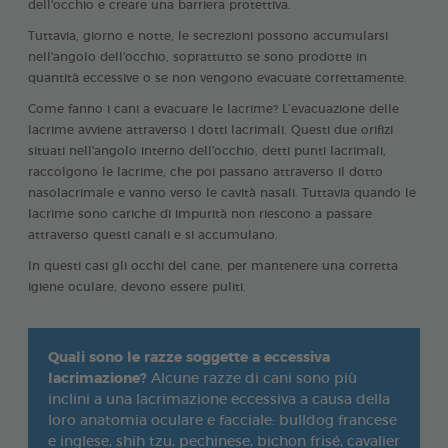
dell'occhio e creare una barriera protettiva.
Tuttavia, giorno e notte, le secrezioni possono accumularsi
nell'angolo dell'occhio, soprattutto se sono prodotte in
quantità eccessive o se non vengono evacuate correttamente.
Come fanno i cani a evacuare le lacrime? L’evacuazione delle
lacrime avviene attraverso i dotti lacrimali. Questi due orifizi
situati nell'angolo interno dell'occhio, detti punti lacrimali,
raccolgono le lacrime, che poi passano attraverso il dotto
nasolacrimale e vanno verso le cavità nasali. Tuttavia quando le
lacrime sono cariche di impurità non riescono a passare
attraverso questi canali e si accumulano.
In questi casi gli occhi del cane, per mantenere una corretta
igiene oculare, devono essere puliti.
Quali sono le razze soggette a eccessiva
lacrimazione?
Alcune razze di cani sono più
inclini a una lacrimazione eccessiva a causa della
loro anatomia oculare e facciale: bulldog francese
e inglese, shih tzu, pechinese, bichon frisé, cavalier