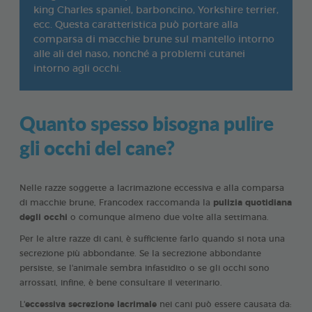
king Charles spaniel, barboncino, Yorkshire terrier,
ecc. Questa caratteristica può portare alla
comparsa di macchie brune sul mantello intorno
alle ali del naso, nonché a problemi cutanei
intorno agli occhi.
Quanto spesso bisogna pulire
gli occhi del cane?
Nelle razze soggette a lacrimazione eccessiva e alla comparsa
di macchie brune, Francodex raccomanda la
pulizia quotidiana
degli occhi
o comunque almeno due volte alla settimana.
Per le altre razze di cani, è sufficiente farlo quando si nota una
secrezione più abbondante. Se la secrezione abbondante
persiste, se l'animale sembra infastidito o se gli occhi sono
arrossati, infine, è bene consultare il veterinario.
L'
eccessiva secrezione lacrimale
nei cani può essere causata da: