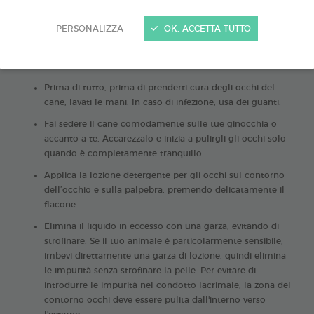
Pulire gli occhi del cane
è un’operazione semplice se si fa con
PERSONALIZZA
OK, ACCETTA TUTTO
gesti colpi delicati, ma decisi e se l'animale si sente tranquillo.
Ecco i 6 passaggi da seguire per una perfetta
igiene degli
occhi
:
Prima di tutto, prima di prenderti cura degli occhi del
cane, lavati le mani. In caso di infezione, usa dei guanti.
Fai sedere il cane comodamente sulle tue ginocchia o
accanto a te. Accarezzalo e inizia a pulirgli gli occhi solo
quando è completamente tranquillo.
Applica la lozione detergente per gli occhi sul contorno
dell’occhio e sulla palpebra, premendo delicatamente il
flacone.
Elimina il liquido in eccesso con una garza, evitando di
strofinare. Se il tuo animale è particolarmente sensibile,
imbevi direttamente una garza di lozione, quindi elimina
le
impurità senza strofinare la pelle. Per evitare di
introdurre le impurità nel condotto lacrimale, la zona del
contorno occhi deve essere pulita dall'interno verso