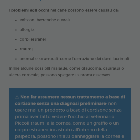
I
problemi agli occhi
nel cane possono essere causati da:
infezioni batteriche o virali;
allergie;
corpi estranei;
traumi;
anomalie strutturali, come l'ostruzione dei dotti lacrimali.
Infine alcune possibili malattie, come glaucoma, cataratta o
ulcera corneale, possono spiegare i sintomi osservati.
⚠️
Non far assumere nessun trattamento a base di
cortisone senza una diagnosi preliminare
: non
usare mai un prodotto a base di cortisone senza
prima aver fatto vedere l'occhio al veterinario.
Piccoli traumi alla cornea, come un graffio o un
corpo estraneo incastrato all'interno della
palpebra, possono infatti danneggiare la cornea e