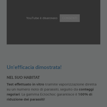
YouTube è disattivato
CONSENTI
Un'efficacia dimostrata!
NEL SUO HABITAT
Test effettuato in vitro
tramite vaporizzazione diretta
su un numero noto di parassiti, seguito da
conteggi
regolari
. La gamma Ectochoc garantisce il
100% di
riduzione dei parassiti
!