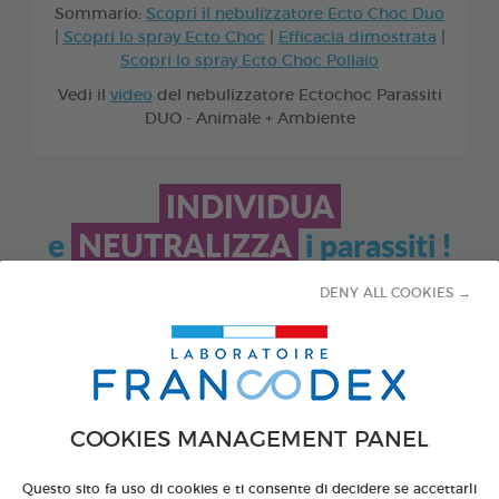
Sommario:
Scopri il nebulizzatore Ecto Choc Duo
|
Scopri lo spray Ecto Choc
|
Efficacia dimostrata
|
Scopri lo spray Ecto Choc Pollaio
Vedi il
video
del nebulizzatore Ectochoc Parassiti
DUO - Animale + Ambiente
INDIVIDUA
e
NEUTRALIZZA
i parassiti !
DENY ALL COOKIES →
Laboratoire Francodex offre un'
ampia gamma di
prodotti antiparassitari
, in diversi formati per
facilitarne l'uso e fornire una copertura ottimale agli
animali domestici e al loro ambiente.
Scopri la nostra nuova gamma di prodotti ECTO CHOC,
COOKIES MANAGEMENT PANEL
che
agiscono sui parassiti presenti sull'animale e nel
suo habitat
.
Questo sito fa uso di cookies e ti consente di decidere se accettarli