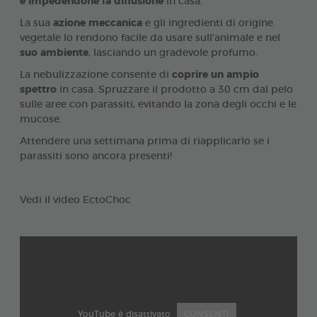
e impedendone la diffusione
in casa.
La sua
azione meccanica
e gli ingredienti di origine
vegetale lo rendono facile da usare sull'animale e nel
suo ambiente
, lasciando un gradevole profumo.
La nebulizzazione consente di
coprire un ampio
spettro
in casa. Spruzzare il prodotto a 30 cm dal pelo
sulle aree con parassiti, evitando la zona degli occhi e le
mucose.
Attendere una settimana prima di riapplicarlo se i
parassiti sono ancora presenti!
Vedi il video EctoChoc
YouTube è disattivato
CONSENTI