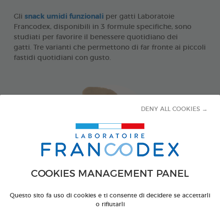
Gli
snack umidi funzionali
per gatti Laboratoie
Francodex, disponibili in 3 formule specifiche, sono
studiati per favorire il benessere quotidiano dei
gatti. Tre varianti che permettono di far fronte ai piccoli
fastidi quotidiani con gusto.
DENY ALL COOKIES →
COOKIES MANAGEMENT PANEL
Questo sito fa uso di cookies e ti consente di decidere se accettarli
o rifiutarli
La nuova ed innovativa
forma a cuore
da 1,5g e la