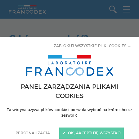
Idź do zawartości
Gdzie nas znaleźć?
ZABLOKUJ WSZYSTKIE PLIKI COOKIES →
SKLEPY STACJONARNE
ONLINE
Sklepy
Kraj
stacjonarne
PANEL ZARZĄDZANIA PLIKAMI
Wybierz kraj
COOKIES
Kod pocztowy
Ta witryna używa plików cookie i pozwala wybrać na które chcesz
zezwolić
PERSONALIZACJA
OK, AKCEPTUJĘ WSZYSTKO