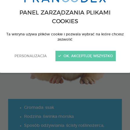
PANEL ZARZĄDZANIA PLIKAMI
COOKIES
Ta witryna używa plików cookie i pozwala wybrać na które chcesz
zezwolić
PERSONALIZACJA
OK, AKCEPTUJĘ WSZYSTKO
Gromada: ssak
Rodzina: świnka morska
Sposób odżywiania: ścisły roślinożerca,