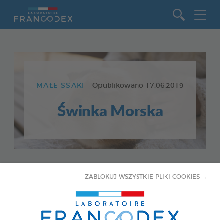
Idź do zawartości
MAŁE SSAKI
Opublikowano
17.06.2019
Świnka Morska
Informacje Ogólne
ZABLOKUJ WSZYSTKIE PLIKI COOKIES →