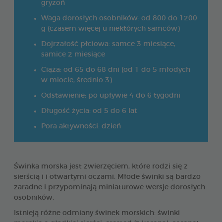
gryzoń
Waga dorosłych osobników: od 800 do 1200
g (czasem więcej u niektórych samców)
Dojrzałość płciowa: samce 3 miesiące,
samice 2 miesiące
Ciąża: od 65 do 68 dni (od 1 do 5 młodych
w miocie, średnio 3)
Odstawienie: po upływie 4 do 6 tygodni
Długość życia: od 5 do 6 lat
Pora aktywności: dzień
Świnka morska jest zwierzęciem, które rodzi się z
sierścią i i otwartymi oczami. Młode świnki są bardzo
zaradne i przypominają miniaturowe wersje dorosłych
osobników.
Istnieją różne odmiany świnek morskich: świnki