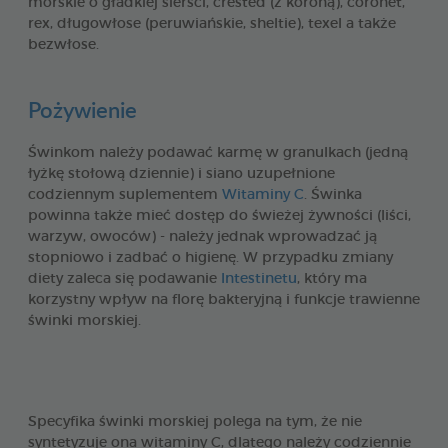
morskie o gładkiej sierści, crested (z koroną), coronet,
rex, długowłose (peruwiańskie, sheltie), texel a także
bezwłose.
Pożywienie
Świnkom należy podawać karmę w granulkach (jedną
łyżkę stołową dziennie) i siano uzupełnione
codziennym suplementem
Witaminy C
. Świnka
powinna także mieć dostęp do świeżej żywności (liści,
warzyw, owoców) - należy jednak wprowadzać ją
stopniowo i zadbać o higienę. W przypadku zmiany
diety zaleca się podawanie
Intestinetu
, który ma
korzystny wpływ na florę bakteryjną i funkcje trawienne
świnki morskiej.
Specyfika świnki morskiej polega na tym, że nie
syntetyzuje ona witaminy C, dlatego należy codziennie