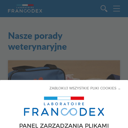
Idź do zawartości
Nasze porady
weterynaryjne
ZABLOKUJ WSZYSTKIE PLIKI COOKIES →
PANEL ZARZĄDZANIA PLIKAMI