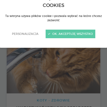
COOKIES
KOTY - ZDROWIE
PIERWSZA POMOC DLA PSÓW I KOTÓW: 11
Ta witryna używa plików cookie i pozwala wybrać na które chcesz
CZYNNOŚCI, KTÓRE NALEŻY WYKONAĆ W
zezwolić
NAGŁYCH WYPADKACH
PERSONALIZACJA
OK, AKCEPTUJĘ WSZYSTKO
KOTY - ZDROWIE