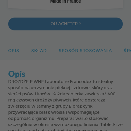
OÙ ACHETER ?
OPIS
SKŁAD
SPOSÓB STOSOWANIA
ŚR
Opis
DROŻDŻE PIWNE Laboratoire Francodex to idealny
sposób na utrzymanie pięknej i zdrowej skóry oraz
sierści psów i kotów. Każda tabletka zawiera aż 400
mg czystych drożdży piwnych, które dostarczą
zwierzęciu witaminy z grupy B oraz cynk,
przywracające blask włosia i wspomagające
odporność organizmu. Preparat warto stosować
szczególnie w okresie wzmożonego linienia. Tabletki ze
specjalną podziałką, ułatwiającą przygotowanie