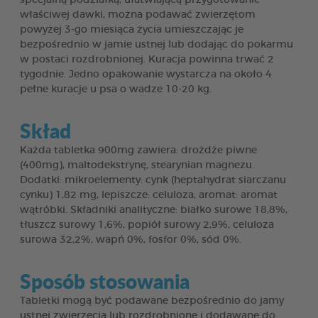
właściwej dawki, można podawać zwierzętom
powyżej 3-go miesiąca życia umieszczając je
bezpośrednio w jamie ustnej lub dodając do pokarmu
w postaci rozdrobnionej. Kuracja powinna trwać 2
tygodnie. Jedno opakowanie wystarcza na około 4
pełne kuracje u psa o wadze 10-20 kg.
Skład
Każda tabletka 900mg zawiera: drożdże piwne
(400mg), maltodekstrynę, stearynian magnezu.
Dodatki: mikroelementy: cynk (heptahydrat siarczanu
cynku) 1,82 mg, lepiszcze: celuloza, aromat: aromat
wątróbki. Składniki analityczne: białko surowe 18,8%,
tłuszcz surowy 1,6%, popiół surowy 2,9%, celuloza
surowa 32,2%, wapń 0%, fosfor 0%, sód 0%.
Sposób stosowania
Tabletki mogą być podawane bezpośrednio do jamy
ustnej zwierzęcia lub rozdrobnione i dodawane do