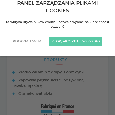
PANEL ZARZĄDZANIA PLIKAMI
COOKIES
Ta witryna używa plików cookie i pozwala wybrać na które chcesz
zezwolić
PERSONALIZACJA
OK, AKCEPTUJĘ WSZYSTKO
PRODUKTY +
Źródło witamin z grupy B oraz cynku
Zapewnia piękną sierść i odżywioną,
nawilżoną skórę
O smaku wątróbki