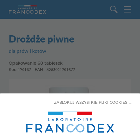
Idź do zawartości
Drożdże piwne
dla psów i kotów
Opakowanie 60 tabletek
Kod 179167 - EAN : 3283021791677
ZABLOKUJ WSZYSTKIE PLIKI COOKIES →