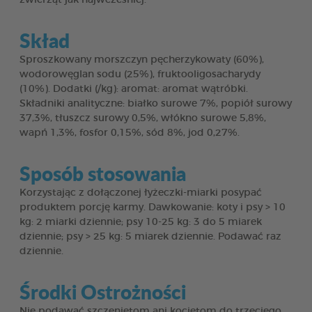
Skład
Sproszkowany morszczyn pęcherzykowaty (60%),
wodorowęglan sodu (25%), fruktooligosacharydy
(10%). Dodatki (/kg): aromat: aromat wątróbki.
Składniki analityczne: białko surowe 7%, popiół surowy
37,3%, tłuszcz surowy 0,5%, włókno surowe 5,8%,
wapń 1,3%, fosfor 0,15%, sód 8%, jod 0,27%.
Sposób stosowania
Korzystając z dołączonej łyżeczki-miarki posypać
produktem porcję karmy. Dawkowanie: koty i psy > 10
kg: 2 miarki dziennie; psy 10-25 kg: 3 do 5 miarek
dziennie; psy > 25 kg: 5 miarek dziennie. Podawać raz
dziennie.
Środki Ostrożności
Nie podawać szczeniętom ani kociętom do trzeciego