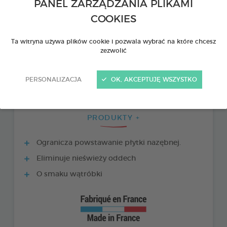
PANEL ZARZĄDZANIA PLIKAMI
COOKIES
Ta witryna używa plików cookie i pozwala wybrać na które chcesz
zezwolić
PERSONALIZACJA
OK, AKCEPTUJĘ WSZYSTKO
PRODUKTY +
Ogranicza powstawanie płytki nazębnej.
Eliminuje nieświeży oddech
O smaku wątróbki