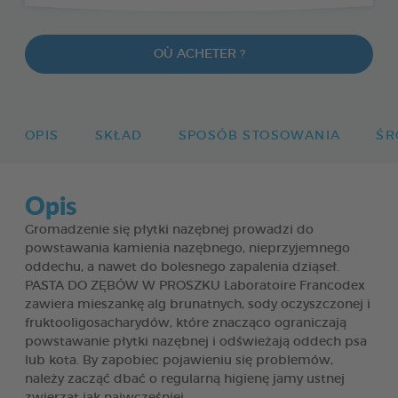
OÙ ACHETER ?
OPIS
SKŁAD
SPOSÓB STOSOWANIA
ŚR
Opis
Gromadzenie się płytki nazębnej prowadzi do
powstawania kamienia nazębnego, nieprzyjemnego
oddechu, a nawet do bolesnego zapalenia dziąseł.
PASTA DO ZĘBÓW W PROSZKU Laboratoire Francodex
zawiera mieszankę alg brunatnych, sody oczyszczonej i
fruktooligosacharydów, które znacząco ograniczają
powstawanie płytki nazębnej i odświeżają oddech psa
lub kota. By zapobiec pojawieniu się problemów,
należy zacząć dbać o regularną higienę jamy ustnej
zwierząt jak najwcześniej.