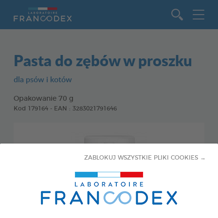
Idź do zawartości
Pasta do zębów w proszku
dla psów i kotów
Opakowanie 70 g
Kod 179164 - EAN : 3283021791646
ZABLOKUJ WSZYSTKIE PLIKI COOKIES →